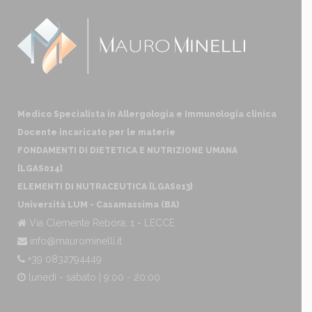
Medico Specialista in Allergologia e Immunologia clinica
Docente incaricato per le materie
FONDAMENTI DI DIETETICA E NUTRIZIONE UMANA
[LGAS014]
ELEMENTI DI NUTRACEUTICA [LGAS013]
Università LUM - Casamassima (BA)
Via Clemente Rebora, 1 - LECCE
info@maurominelli.it
+39 0832794449
lunedì - sabato | 9:00 - 20:00