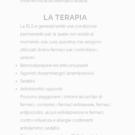
notte ed inizia ad attenuarsi all’alba.
LA TERAPIA
La RLS è generalmente una condizione
permanente per la quale non esiste al
momento una cura specifica ma vengono
utilizzati diversi farmaci per controllare i
sintomi:
Benzodiazepine ed anticonvulsanti
Agonisti dopaminergici (pramipexolo)
Sedativi
Antidolorifici oppioidi
Possono peggiorare i sintomi alcuni tipi di
farmaci, compresi i farmaci antinausea, farmaci
antipsicotici, alcuni antidepressivi e farmaci
contro influenza e allergie contenenti
antistaminici sedativi.