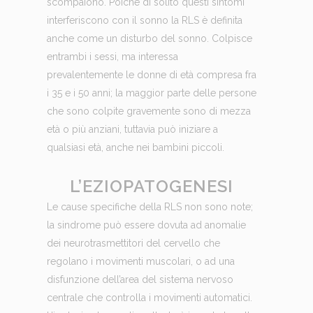
scompaiono. Poiché di solito questi sintomi
interferiscono con il sonno la RLS è definita
anche come un disturbo del sonno. Colpisce
entrambi i sessi, ma interessa
prevalentemente le donne di età compresa fra
i 35 e i 50 anni; la maggior parte delle persone
che sono colpite gravemente sono di mezza
età o più anziani, tuttavia può iniziare a
qualsiasi età, anche nei bambini piccoli.
L’EZIOPATOGENESI
Le cause specifiche della RLS non sono note;
la sindrome può essere dovuta ad anomalie
dei neurotrasmettitori del cervello che
regolano i movimenti muscolari, o ad una
disfunzione dell’area del sistema nervoso
centrale che controlla i movimenti automatici.