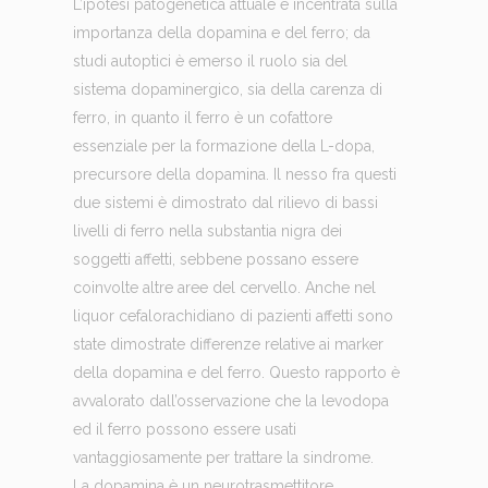
L’ipotesi patogenetica attuale è incentrata sulla
importanza della dopamina e del ferro; da
studi autoptici è emerso il ruolo sia del
sistema dopaminergico, sia della carenza di
ferro, in quanto il ferro è un cofattore
essenziale per la formazione della L-dopa,
precursore della dopamina. Il nesso fra questi
due sistemi è dimostrato dal rilievo di bassi
livelli di ferro nella substantia nigra dei
soggetti affetti, sebbene possano essere
coinvolte altre aree del cervello. Anche nel
liquor cefalorachidiano di pazienti affetti sono
state dimostrate differenze relative ai marker
della dopamina e del ferro. Questo rapporto è
avvalorato dall’osservazione che la levodopa
ed il ferro possono essere usati
vantaggiosamente per trattare la sindrome.
La dopamina è un neurotrasmettitore