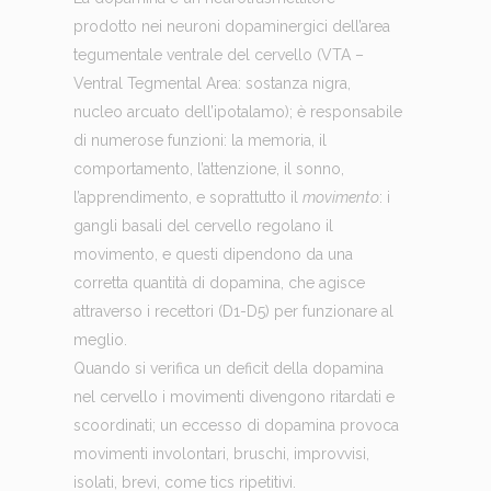
prodotto nei neuroni dopaminergici dell’area
tegumentale ventrale del cervello (VTA –
Ventral Tegmental Area: sostanza nigra,
nucleo arcuato dell’ipotalamo); è responsabile
di numerose funzioni: la memoria, il
comportamento, l’attenzione, il sonno,
l’apprendimento, e soprattutto il
movimento
: i
gangli basali del cervello regolano il
movimento, e questi dipendono da una
corretta quantità di dopamina, che agisce
attraverso i recettori (D1-D5) per funzionare al
meglio.
Quando si verifica un deficit della dopamina
nel cervello i movimenti divengono ritardati e
scoordinati; un eccesso di dopamina provoca
movimenti involontari, bruschi, improvvisi,
isolati, brevi, come tics ripetitivi.