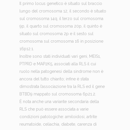
Il primo locus genetico è situato sul braccio
lungo del cromosoma 12, il secondo è situato
sul cromosoma 14q, il terzo sul cromosoma
9p, il quarto sul cromosoma 20p, il quinto è
situato sul cromosoma 2p e il sesto sul
cromosoma sul cromosoma 16 in posizione
16p12.1.
Inoltre sono stati individuati vari geni, MEIS1,
PTPRD e MAP2K5, associati alla RLS il cui
ruolo nella patogenesi della sindrome non è
ancora del tutto chiarito; infine è stata
dimostrata l’associazione tra la RLS ed il gene
BTBD9 mappato sul cromosoma 6p21.2.
È nota anche una variante secondaria della
RLS che può essere associata a varie
condizioni patologiche: amiloidosi, artrite
reumatoide, celiachia, diabete, carenza di