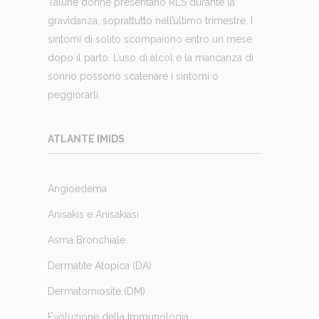
Talune donne presentano RLS durante la
gravidanza, soprattutto nell’ultimo trimestre. I
sintomi di solito scompaiono entro un mese
dopo il parto. L’uso di alcol e la mancanza di
sonno possono scatenare i sintomi o
peggiorarli.
ATLANTE IMIDS
Angioedema
Anisakis e Anisakiasi
Asma Bronchiale
Dermatite Atopica (DA)
Dermatomiosite (DM)
Evoluzione della Immunologia