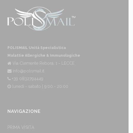
POLISMAIL Unità Specialistica
Malattie Allergiche & Immunologiche
Via Clemente Rebora, 1 - LECCE
info@polismail.it
+39 0832794449
lunedì - sabato | 9:00 - 20:00
NAVIGAZIONE
PRIMA VISITA