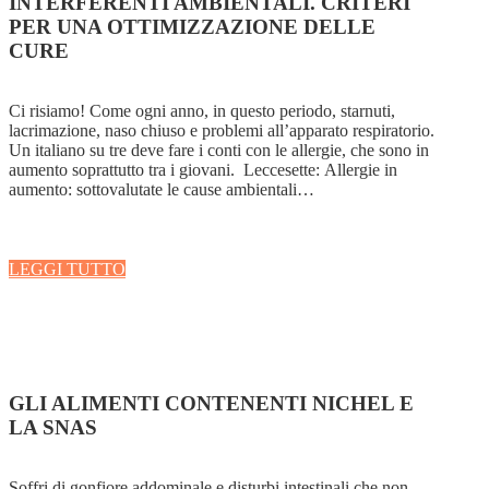
INTERFERENTI AMBIENTALI. CRITERI
PER UNA OTTIMIZZAZIONE DELLE
CURE
Ci risiamo! Come ogni anno, in questo periodo, starnuti,
lacrimazione, naso chiuso e problemi all’apparato respiratorio.
Un italiano su tre deve fare i conti con le allergie, che sono in
aumento soprattutto tra i giovani. Leccesette: Allergie in
aumento: sottovalutate le cause ambientali…
LEGGI TUTTO
GLI ALIMENTI CONTENENTI NICHEL E
LA SNAS
Soffri di gonfiore addominale e disturbi intestinali che non