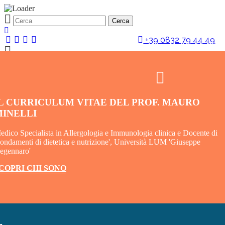
+39 0832 79 44 49
PRENOTA
L CURRICULUM VITAE DEL PROF. MAURO
MINELLI
edico Specialista in Allergologia e Immunologia clinica e Docente di
Fondamenti di dietetica e nutrizione', Università LUM 'Giuseppe
egennaro'
COPRI CHI SONO