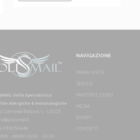
NAVIGAZIONE
PRIMA VISITA
SERVIZI
MASTER E CORSI
SMAIL Unità Specialistica
ttie Allergiche & Immunologiche
MEDIA
a Clemente Rebora, 1 - LECCE
EVENTI
fo@polismail.it
9 0832794449
CONTATTI
nedì - sabato | 9:00 - 20:00