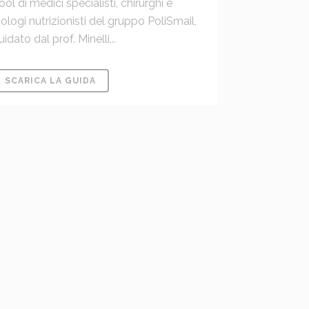
ool di medici specialisti, chirurghi e
iologi nutrizionisti del gruppo PoliSmail,
uidato dal prof. Minelli...
SCARICA LA GUIDA