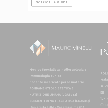
SCARICA LA GUIDA
Medico Specialista in Allergologia e
POLI
Immunologia clinica
Mala
Docente incaricato per le materie
Vi
FONDAMENTI DI DIETETICA E
in
NUTRIZIONE UMANA [LGAS014]
+3
ELEMENTI DI NUTRACEUTICA [LGAS013]
lu
Università LUM - Casamassima (BA)