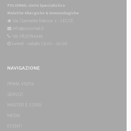
POLISMAIL Unità Specialistica
Malattie Allergiche & Immunologiche
Via Clemente Rebora, 1 - LECCE
info@polismail.it
+39 0832794449
lunedì - sabato | 9:00 - 20:00
NAVIGAZIONE
PRIMA VISITA
SERVIZI
MASTER E CORSI
MEDIA
EVENTI