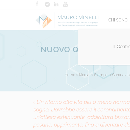
CHI SONO
Il Cent
NUOVO QUOTIDIANO DI
TEST RA
Home
>
Media
>
Stampa
>
Coronavir
«Un ritorno alla vita più o meno norma
Posted at 13:30h
in
Coronavirus
,
in evidenza
sogno. Dovrebbe essere il coronamento le
un’attesa estenuante, addirittura bizzarra
pesane, opprimente, fino a diventare d