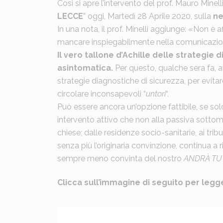
Così si apre l’intervento del prof. Mauro Minell
LECCE
” oggi, Martedì 28 Aprile 2020, sulla
ne
In una nota, il prof. Minelli aggiunge: «Non è a
mancare inspiegabilmente nella comunicazione
Il
vero tallone d’Achille delle strategie d
asintomatica.
Per questo, qualche sera fa, a
strategie diagnostiche di sicurezza, per evitar
circolare inconsapevoli “
untori
“.
Può essere ancora un’opzione fattibile, se sol
intervento attivo che non alla passiva sottomis
chiese; dalle residenze socio-sanitarie, ai tri
senza più l’originaria convinzione, continua a 
sempre meno convinta del nostro
ANDRÀ TU
Clicca sull’immagine di seguito per legg