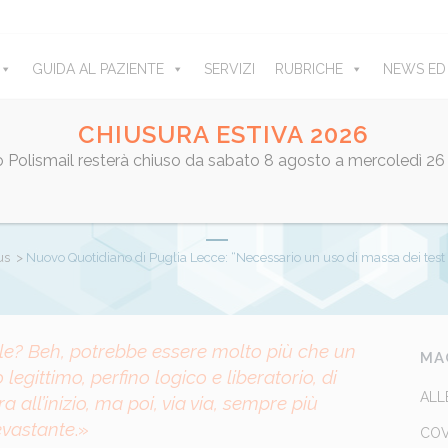
GUIDA AL PAZIENTE
SERVIZI
RUBRICHE
NEWS ED
CHIUSURA ESTIVA 2026
ro Polismail resterà chiuso da sabato 8 agosto a mercoledì 26
 PUGLIA LECCE: “NECESSARIO 
PIDI”. L’INTERVENTO DI MAURO 
us
>
Nuovo Quotidiano di Puglia Lecce: “Necessario un uso di massa dei test r
le? Beh, potrebbe essere molto più che un
by
admin
Share
MA
gittimo, perfino logico e liberatorio, di
ALL
 all’inizio, ma poi, via via, sempre più
evastante
.»
COV