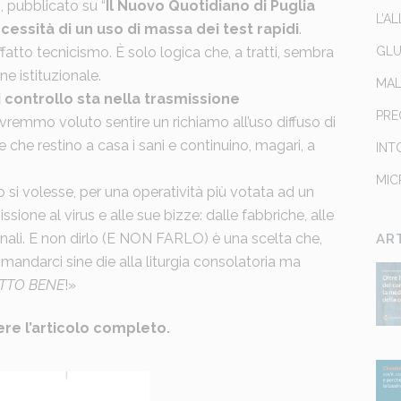
i, pubblicato su “
Il Nuovo Quotidiano di Puglia
L’A
cessità di un uso di massa dei test rapidi
.
ffatto tecnicismo. È solo logica che, a tratti, sembra
GLU
 istituzionale.
MAL
i controllo sta nella trasmissione
PRE
vremmo voluto sentire un richiamo all’uso diffuso di
e che restino a casa i sani e continuino, magari, a
INT
MIC
o si volesse, per una operatività più votata ad un
sione al virus e alle sue bizze: dalle fabbriche, alle
bunali. E non dirlo (E NON FARLO) è una scelta che,
AR
rimandarci sine die alla liturgia consolatoria ma
TTO BENE
!»
ere l’articolo completo.