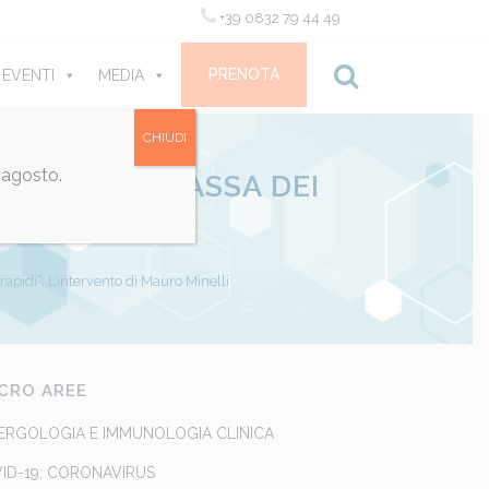
+39 0832 79 44 49
PRENOTA
 EVENTI
MEDIA
CONTATTI
CHIUDI
 agosto.
UN USO DI MASSA DEI
MINELLI
apidi”. L’intervento di Mauro Minelli
CRO AREE
ERGOLOGIA E IMMUNOLOGIA CLINICA
ID-19: CORONAVIRUS