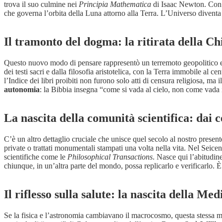
trova il suo culmine nei
Principia Mathematica
di Isaac Newton. Con qu
che governa l’orbita della Luna attorno alla Terra. L’Universo divent
Il tramonto del dogma: la ritirata della Ch
Questo nuovo modo di pensare rappresentò un terremoto geopolitico e cu
dei testi sacri e dalla filosofia aristotelica, con la Terra immobile al 
l’Indice dei libri proibiti non furono solo atti di censura religiosa, ma
autonomia
: la Bibbia insegna “come si vada al cielo, non come vada i
La nascita della comunità scientifica: dai 
C’è un altro dettaglio cruciale che unisce quel secolo al nostro present
private o trattati monumentali stampati una volta nella vita. Nel Seic
scientifiche come le
Philosophical Transactions
. Nasce qui l’abitudin
chiunque, in un’altra parte del mondo, possa replicarlo e verificarlo. È 
Il riflesso sulla salute: la nascita della M
Se la fisica e l’astronomia cambiavano il macrocosmo, questa stessa m