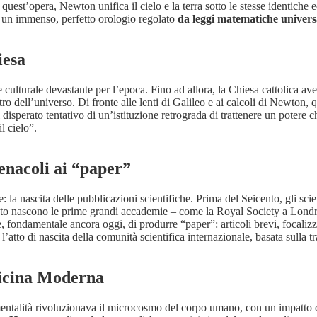
est’opera, Newton unifica il cielo e la terra sotto le stesse identiche 
a un immenso, perfetto orologio regolato
da leggi matematiche univers
iesa
lturale devastante per l’epoca. Fino ad allora, la Chiesa cattolica avev
centro dell’universo. Di fronte alle lenti di Galileo e ai calcoli di Newto
 il disperato tentativo di un’istituzione retrograda di trattenere un poter
l cielo”.
cenacoli ai “paper”
e: la nascita delle pubblicazioni scientifiche. Prima del Seicento, gli s
ento nascono le prime grandi accademie – come la Royal Society a Londra
e, fondamentale ancora oggi, di produrre “paper”: articoli brevi, focaliz
l’atto di nascita della comunità scientifica internazionale, basata sulla t
edicina Moderna
entalità rivoluzionava il microcosmo del corpo umano, con un impatto di