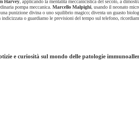
am Harvey
, applicando la mentalità meccanicistica del secolo, a dimos
ordinaria pompa meccanica.
Marcello Malpighi
, usando il neonato micr
ere una punizione divina o uno squilibrio magico; diventa un guasto bio
indicizzata o guardiamo le previsioni del tempo sul telefono, ricordiamoc
otizie e curiosità sul mondo delle patologie immunoaller