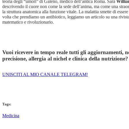
teoria degli “umori” di Galeno, medico dell’antica Roma. Sarà
Willi
descrivendo il cuore non come la sede dell’anima, ma come una stra
la struttura anatomica alla funzione vitale. La malattia smette di ess
volta che prendiamo un antibiotico, leggiamo un articolo su una rivista 
matematico e rivoluzionario.
Vuoi ricevere in tempo reale tutti gli aggiornamenti, n
precisione, allergia al nichel e clinica della nutrizione?
UNISCITI AL MIO CANALE TELEGRAM!
Tags:
Medicina