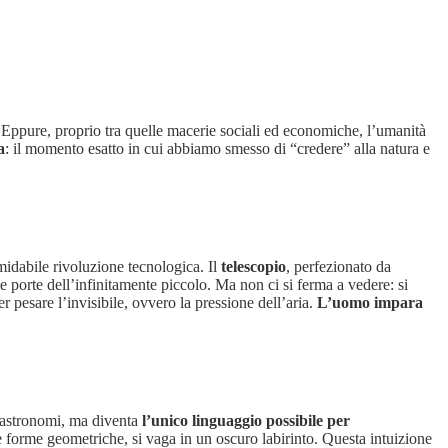
io. Eppure, proprio tra quelle macerie sociali ed economiche, l’umanità
a
: il momento esatto in cui abbiamo smesso di “credere” alla natura e
idabile rivoluzione tecnologica. Il
telescopio
, perfezionato da
le porte dell’infinitamente piccolo. Ma non ci si ferma a vedere: si
r pesare l’invisibile, ovvero la pressione dell’aria.
L’uomo impara
o astronomi, ma diventa
l’unico linguaggio possibile per
 le forme geometriche, si vaga in un oscuro labirinto. Questa intuizione