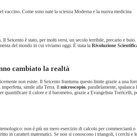
e e del vaccino. Come sono nate la scienza Moderna e la nuova medicina
 Il Seicento è stato, per molti versi, un secolo terribile, precario e bu
amenta del mondo in cui viviamo oggi. È stata la
Rivoluzione Scientific
anno cambiato la realtà
mente non esiste. Il Seicento frantuma questo limite grazie a una form
imperfetta, simile alla Terra. Il
microscopio
, parallelamente, spalanca 
quantificare il calore e il barometro, grazie a Evangelista Torricelli, pe
pistemologico: non è più un mero esercizio di calcolo per commercianti 
ritto in caratteri matematici. Se non si conoscono i triangoli, i cerchi e