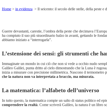
Home
>
in evidenza
>
Il seicento: il secolo delle stelle, della pest
Posted at 14:54h
​Guerre devastanti, carestie, l’ombra della peste che decimava l’Europa.
in
in evidenza
,
Interventi
by
admin
Share
ha compiuto il suo più straordinario balzo in avanti, gettando le fond
abbiamo iniziato a “interrogarla”.
L’estensione dei sensi: gli strumenti che h
Immaginate un mondo in cui ciò che non si vede a occhio nudo semplice
Galileo Galilei, punta dritto al cielo dimostrando che la Luna è rugosa, 
inizia a misurare con precisione millimetrica. Nascono il termometro per 
che la natura non va interpretata a braccio, ma misurata.
La matematica: l’alfabeto dell’universo
In tutto questo, la matematica compie un salto di status politico ed e
comprendere la realtà
. Come scriverà Galileo, la natura è un libro sc