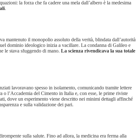
equazioni: la forza che fa cadere una mela dall’albero è la medesima
ali
.
a mantenuto il monopolio assoluto della verità, blindata dall’autorità
n, quel dominio ideologico inizia a vacillare. La condanna di Galileo e
e che le stava sfuggendo di mano.
La scienza rivendicava la sua totale
cienziati lavoravano spesso in isolamento, comunicando tramite lettere
 o l’Accademia del Cimento in Italia e, con esse, le prime riviste
zati, dove un esperimento viene descritto nei minimi dettagli affinché
rasparenza e sulla validazione dei pari.
rompente sulla salute. Fino ad allora, la medicina era ferma alla