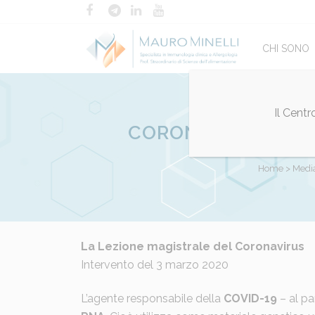
CHI SONO
Il Cent
CORONAVIRUS: IL 
Home
>
Medi
Posted at 09:50h
La Lezione magistrale del Coronavirus
in
Coronavirus
,
in evidenza
Intervento del 3 marzo 2020
L’agente responsabile della
COVID-19
– al par