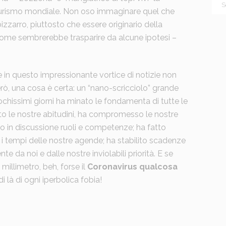
turismo mondiale. Non oso immaginare quel che
zarro, piuttosto che essere originario della
come sembrerebbe trasparire da alcune ipotesi –
in questo impressionante vortice di notizie non
erò, una cosa è certa: un “nano-scricciolo” grande
ochissimi giorni ha minato le fondamenta di tutte le
o le nostre abitudini, ha compromesso le nostre
so in discussione ruoli e competenze; ha fatto
 i tempi delle nostre agende; ha stabilito scadenze
da noi e dalle nostre inviolabili priorità. E se
millimetro, beh, forse il
Coronavirus qualcosa
di là di ogni iperbolica fobia!