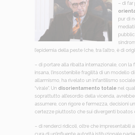
– di far
orient
pur di 
mediati
pubblic
sindrom
l’epidemia della peste (che, tra l’altro, è di orig
– di portare alla ribalta internazionale, con 
insana, l’insostenibile fragilità di un modello 
allarmismo, ha rivelato un infantilismo sociale
“virale”. Un
disorientamento totale
nel quale
soprattutto all’esordio della vicenda, avrebbe 
assumere, con rigore e fermezza, decisioni un
certezze piuttosto che sui divergenti boatos di 
– di renderci ridicoli, oltre che impresentabil
cura di un’influente autorità istituzionale pada