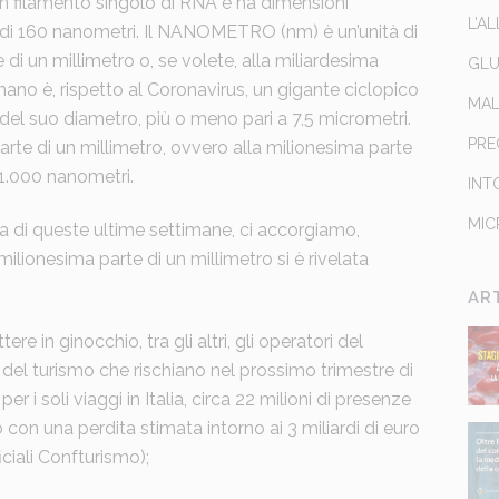
un filamento singolo di RNA e ha dimensioni
L’A
di 160 nanometri. Il NANOMETRO (nm) è un’unità di
di un millimetro o, se volete, alla miliardesima
GLU
mano è, rispetto al Coronavirus, un gigante ciclopico
MAL
el suo diametro, più o meno pari a 7,5 micrometri.
PRE
rte di un millimetro, ovvero alla milionesima parte
 1.000 nanometri.
INT
MIC
ria di queste ultime settimane, ci accorgiamo,
milionesima parte di un millimetro si è rivelata
AR
tere in ginocchio, tra gli altri, gli operatori del
el turismo che rischiano nel prossimo trimestre di
per i soli viaggi in Italia, circa 22 milioni di presenze
 con una perdita stimata intorno ai 3 miliardi di euro
ficiali Confturismo);