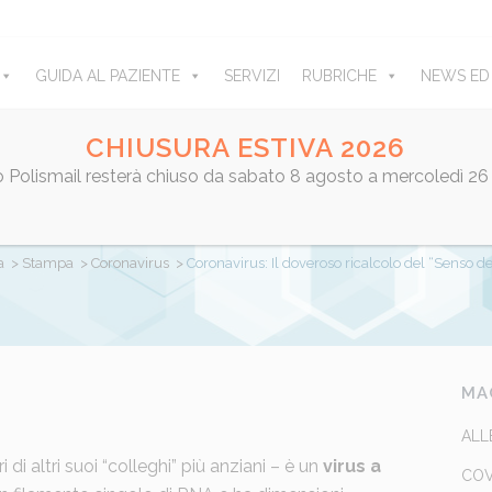
GUIDA AL PAZIENTE
SERVIZI
RUBRICHE
NEWS ED
CHIUSURA ESTIVA 2026
ro Polismail resterà chiuso da sabato 8 agosto a mercoledì 26
DOVEROSO RICALCOLO DEL “SEN
a
>
Stampa
>
Coronavirus
>
Coronavirus: Il doveroso ricalcolo del “Senso d
by
admin
Share
MA
ALL
i di altri suoi “colleghi” più anziani – è un
virus a
COV