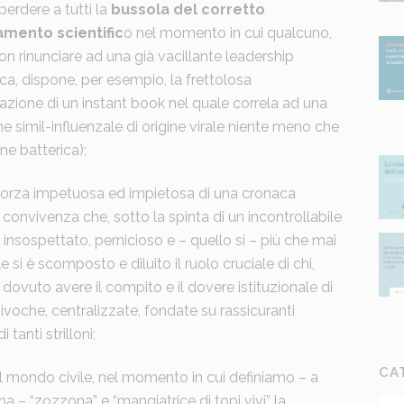
 perdere a tutti la
bussola del corretto
amento scientific
o nel momento in cui qualcuno,
non rinunciare ad una già vacillante leadership
ca, dispone, per esempio, la frettolosa
azione di un instant book nel quale correla ad una
e simil-influenzale di origine virale niente meno che
ine batterica);
la forza impetuosa ed impietosa di una cronaca
di convivenza che, sotto la spinta di un incontrollabile
 insospettato, pernicioso e – quello si – più che mai
 si è scomposto e diluito il ruolo cruciale di chi,
dovuto avere il compito e il dovere istituzionale di
ivoche, centralizzate, fondate su rassicuranti
tanti strilloni;
CA
i al mondo civile, nel momento in cui definiamo – a
na – “zozzona” e “mangiatrice di topi vivi” la