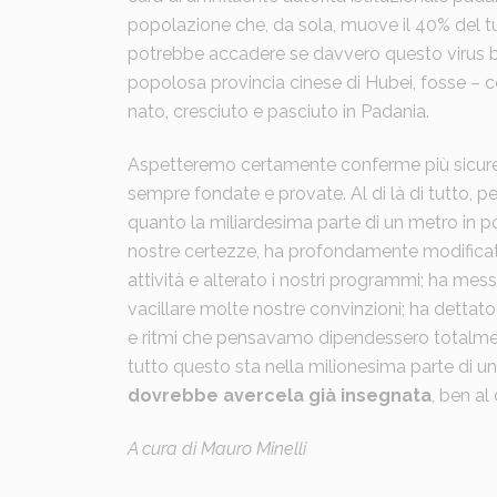
popolazione che, da sola, muove il 40% del 
potrebbe accadere se davvero questo virus biz
popolosa provincia cinese di Hubei, fosse – 
nato, cresciuto e pasciuto in Padania.
Aspetteremo certamente conferme più sicure 
sempre fondate e provate. Al di là di tutto, p
quanto la miliardesima parte di un metro in p
nostre certezze, ha profondamente modificat
attività e alterato i nostri programmi; ha mes
vacillare molte nostre convinzioni; ha dettato
e ritmi che pensavamo dipendessero totalmente 
tutto questo sta nella milionesima parte di un 
dovrebbe avercela già insegnata
, ben al 
A cura di Mauro Minelli