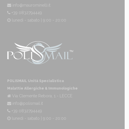
info@maurominelli.it
+39 0832794449
lunedì - sabato | 9:00 - 20:00
POLISMAIL Unità Specialistica
Malattie Allergiche & Immunologiche
Via Clemente Rebora, 1 - LECCE
info@polismail.it
+39 0832794449
lunedì - sabato | 9:00 - 20:00