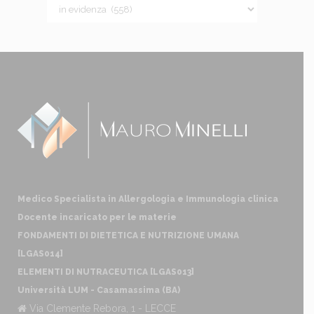
Medico Specialista in Allergologia e Immunologia clinica
Docente incaricato per le materie
FONDAMENTI DI DIETETICA E NUTRIZIONE UMANA
[LGAS014]
ELEMENTI DI NUTRACEUTICA [LGAS013]
Università LUM - Casamassima (BA)
Via Clemente Rebora, 1 - LECCE