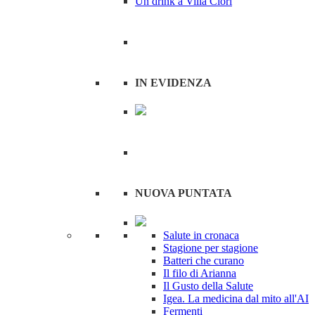
Un drink a Villa Clori
IN EVIDENZA
NUOVA PUNTATA
Salute in cronaca
Stagione per stagione
Batteri che curano
Il filo di Arianna
Il Gusto della Salute
Igea. La medicina dal mito all'AI
Fermenti