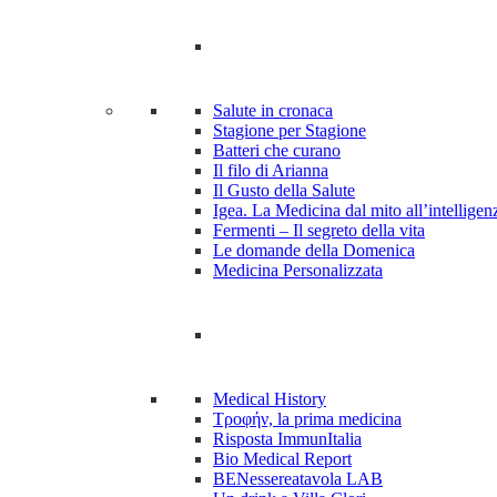
Salute in cronaca
Stagione per Stagione
Batteri che curano
Il filo di Arianna
Il Gusto della Salute
Igea. La Medicina dal mito all’intelligenz
Fermenti – Il segreto della vita
Le domande della Domenica
Medicina Personalizzata
Medical History
Tροφήν, la prima medicina
Risposta ImmunItalia
Bio Medical Report
BENessereatavola LAB