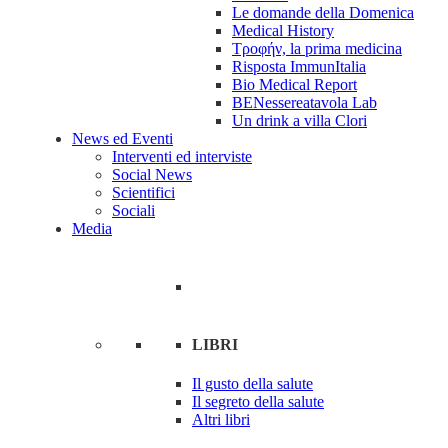
Le domande della Domenica
Medical History
Tροφήν, la prima medicina
Risposta ImmunItalia
Bio Medical Report
BENessereatavola Lab
Un drink a villa Clori
News ed Eventi
Interventi ed interviste
Social News
Scientifici
Sociali
Media
LIBRI
Il gusto della salute
Il segreto della salute
Altri libri