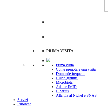
PRIMA VISITA
Prima visita
Come prenotare una visita
Domande frequenti
Guide gratuite
Microbiota
Atlante IMID
Cibarius
Allergia al Nichel e SNAS
Servizi
Rubriche