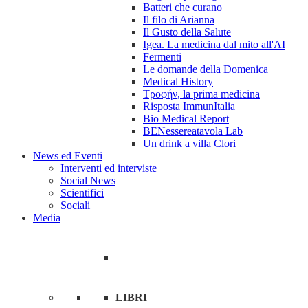
Batteri che curano
Il filo di Arianna
Il Gusto della Salute
Igea. La medicina dal mito all'AI
Fermenti
Le domande della Domenica
Medical History
Tροφήν, la prima medicina
Risposta ImmunItalia
Bio Medical Report
BENessereatavola Lab
Un drink a villa Clori
News ed Eventi
Interventi ed interviste
Social News
Scientifici
Sociali
Media
LIBRI