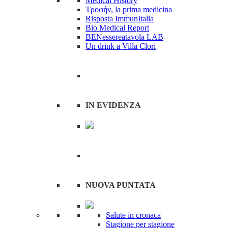
Medical History
Tροφήν, la prima medicina
Risposta ImmunItalia
Bio Medical Report
BENessereatavola LAB
Un drink a Villa Clori
IN EVIDENZA
NUOVA PUNTATA
Salute in cronaca
Stagione per stagione