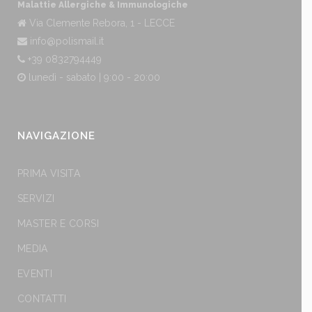
Malattie Allergiche & Immunologiche
Via Clemente Rebora, 1 - LECCE
info@polismail.it
+39 0832794449
lunedì - sabato | 9:00 - 20:00
NAVIGAZIONE
PRIMA VISITA
SERVIZI
MASTER E CORSI
MEDIA
EVENTI
CONTATTI