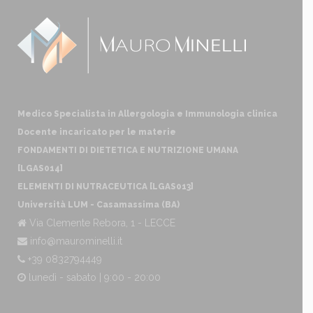
Medico Specialista in Allergologia e Immunologia clinica
Docente incaricato per le materie
FONDAMENTI DI DIETETICA E NUTRIZIONE UMANA
[LGAS014]
ELEMENTI DI NUTRACEUTICA [LGAS013]
Università LUM - Casamassima (BA)
Via Clemente Rebora, 1 - LECCE
info@maurominelli.it
+39 0832794449
lunedì - sabato | 9:00 - 20:00