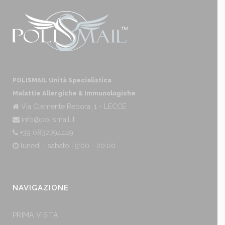
POLISMAIL Unità Specialistica
Malattie Allergiche & Immunologiche
Via Clemente Rebora, 1 - LECCE
info@polismail.it
+39 0832794449
lunedì - sabato | 9:00 - 20:00
NAVIGAZIONE
PRIMA VISITA