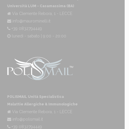
Università LUM - Casamassima (BA)
Via Clemente Rebora, 1 - LECCE
info@maurominelli.it
+39 0832794449
lunedì - sabato | 9:00 - 20:00
POLISMAIL Unità Specialistica
Malattie Allergiche & Immunologiche
Via Clemente Rebora, 1 - LECCE
info@polismail.it
+39 0832794449