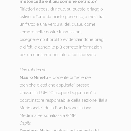
meloncella e il più comune cetriolo?
Riflettori accesi, dunque, su questo ortaggio
estivo, offerto da piante generose, a metà tra
un frutto e una verdura, del quale, come
sempre nelle nostre trasmissioni,
disegneremo il profilo evidenziandone pregi
e difetti e dando le più corrette informazioni
per un consumo oculato e consapevole.
Una rubrica di
:
Mauro Minelli
– docente di “Scienze
tecniche dietetiche applicate” presso
Università LUM “Giuseppe Degennaro” e
coordinatore responsabile della sezione “Italia
Meridionale” della Fondazione Italiana
Medicina Personalizzata (FMP).
Ospiti:
Dominga Maio
– Biologa nutrizionista del