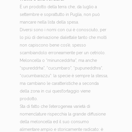
È un prodotto della terra che, da luglio a
settembre e soprattutto in Puglia, non può
mancare nella lista della spesa.
Diversi sono i nomi con cui è conosciuto, per
lo più di derivazione dialettale tanto che molti
non capiscono bene cos’è, spesso
scambiandolo erroneamente per un cetriolo.
Meloncella o “minunceddrha”, ma anche
“spureddrha”, “cucumbaro”, “pupuneddhra”,
“cucumbarazzu”: la specie è sempre la stessa,
ma cambiano le caratteristiche a seconda
della zona in cui quest’ortaggio viene
prodotto.
Sta di fatto che l’eterogenea varietà di
nomenclature rispecchia la grande diffusione
della meloncella ed il suo consumo
alimentare ampio e storicamente radicato: è