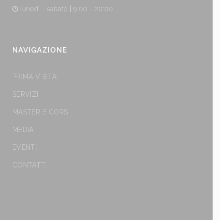
lunedì - sabato | 9:00 - 20:00
NAVIGAZIONE
PRIMA VISITA
SERVIZI
MASTER E CORSI
MEDIA
EVENTI
CONTATTI