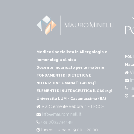
Medico Specialista in Allergologia e
POLI
Immunologia clinica
Mala
Docente incaricato per le materie
Vi
FONDAMENTI DI DIETETICA E
in
NUTRIZIONE UMANA [LGAS014]
+3
ELEMENTI DI NUTRACEUTICA [LGAS013]
lu
Università LUM - Casamassima (BA)
Via Clemente Rebora, 1 - LECCE
info@maurominelli.it
+39 0832794449
lunedì - sabato | 9:00 - 20:00