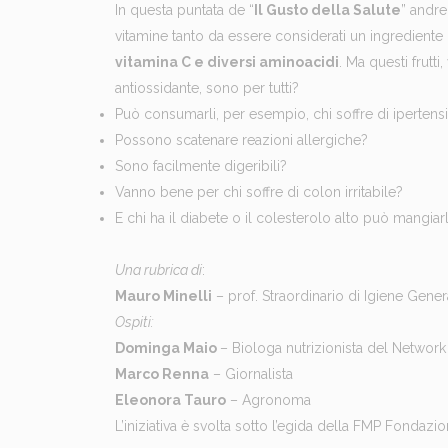
In questa puntata de “
Il Gusto della Salute
” andre
vitamine tanto da essere considerati un ingrediente 
vitamina C e diversi aminoacidi
. Ma questi frutti
antiossidante, sono per tutti?
Può consumarli, per esempio, chi soffre di ipertensi
Possono scatenare reazioni allergiche?
Sono facilmente digeribili?
Vanno bene per chi soffre di colon irritabile?
E chi ha il diabete o il colesterolo alto può mangiar
Una rubrica di
:
Mauro Minelli
– prof. Straordinario di Igiene Gene
Ospiti:
Dominga Maio
– Biologa nutrizionista del Network
Marco Renna
– Giornalista
Eleonora Tauro
– Agronoma
L’iniziativa è svolta sotto l’egida della FMP Fonda