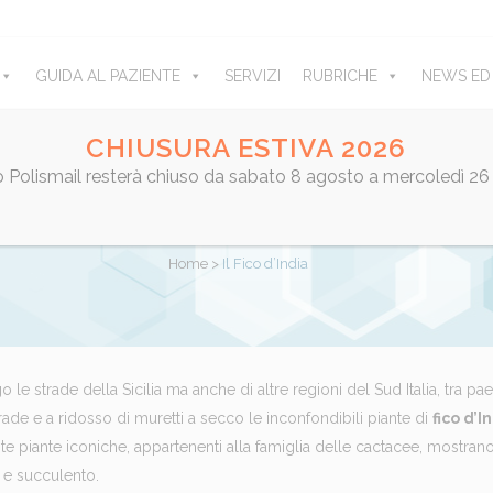
GUIDA AL PAZIENTE
SERVIZI
RUBRICHE
NEWS ED
CHIUSURA ESTIVA 2026
ro Polismail resterà chiuso da sabato 8 agosto a mercoledì 26
IL FICO D’INDIA
Home
>
Il Fico d’India
 le strade della Sicilia ma anche di altre regioni del Sud Italia, tra pa
rade e a ridosso di muretti a secco le inconfondibili piante di
fico d’I
 piante iconiche, appartenenti alla famiglia delle cactacee, mostrano t
e succulento.