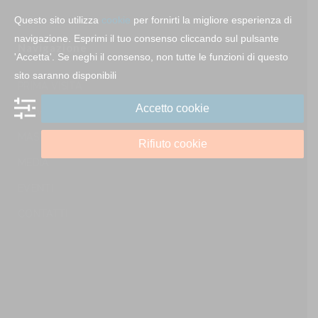
Questo sito utilizza
cookie
per fornirti la migliore esperienza di
navigazione. Esprimi il tuo consenso cliccando sul pulsante
Navigazione
'Accetta'. Se neghi il consenso, non tutte le funzioni di questo
sito saranno disponibili
PRIMA VISITA
Accetto cookie
SERVIZI
MASTER E CORSI
Rifiuto cookie
MEDIA
EVENTI
CONTATTI