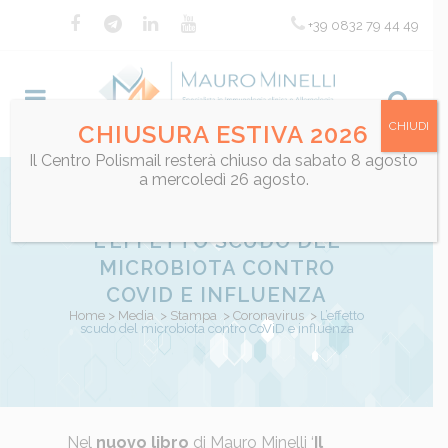
+39 0832 79 44 49
CHIUDI
CHIUSURA ESTIVA 2026
Il Centro Polismail resterà chiuso da sabato 8 agosto
a mercoledì 26 agosto.
L’EFFETTO SCUDO DEL
MICROBIOTA CONTRO
COVID E INFLUENZA
Home
>
Media
>
Stampa
>
Coronavirus
>
L’effetto
scudo del microbiota contro CoViD e influenza
Posted at 13:25h
Nel
nuovo libro
di Mauro Minelli ‘
in
Coronavirus
,
Coronavirus
Il
,
in evi