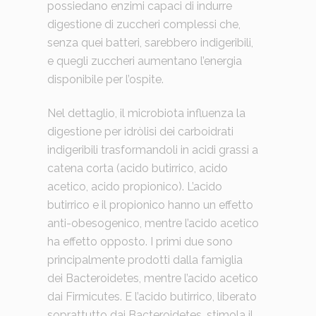
possiedano enzimi capaci di indurre
digestione di zuccheri complessi che,
senza quei batteri, sarebbero indigeribili,
e quegli zuccheri aumentano l’energia
disponibile per l’ospite.
Nel dettaglio, il microbiota influenza la
digestione per idròlisi dei carboidrati
indigeribili trasformandoli in acidi grassi a
catena corta (acido butirrico, acido
acetico, acido propionico). L’acido
butirrico e il propionico hanno un effetto
anti-obesogenico, mentre l’acido acetico
ha effetto opposto. I primi due sono
principalmente prodotti dalla famiglia
dei Bacteroidetes, mentre l’acido acetico
dai Firmicutes. E l’acido butirrico, liberato
soprattutto dai Bacteroidetes, stimola il