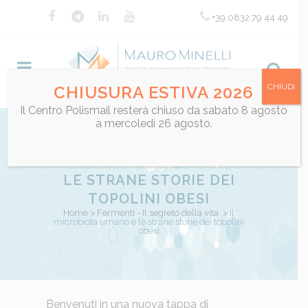
+39 0832 79 44 49
CHIUDI
CHIUSURA ESTIVA 2026
Il Centro Polismail resterà chiuso da sabato 8 agosto
a mercoledì 26 agosto.
IL MICROBIOTA UMANO E
LE STRANE STORIE DEI
TOPOLINI OBESI
Home
>
Fermenti - Il segreto della vita
>
Il
microbiota umano e le strane storie dei topolini
obesi
Posted at 13:13h
Benvenuti in una nuova tappa di
in
Fermenti - Il segreto della vita
,