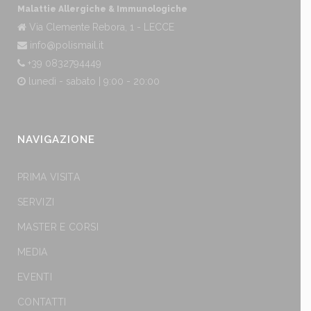
Malattie Allergiche & Immunologiche
Via Clemente Rebora, 1 - LECCE
info@polismail.it
+39 0832794449
lunedì - sabato | 9:00 - 20:00
NAVIGAZIONE
PRIMA VISITA
SERVIZI
MASTER E CORSI
MEDIA
EVENTI
CONTATTI