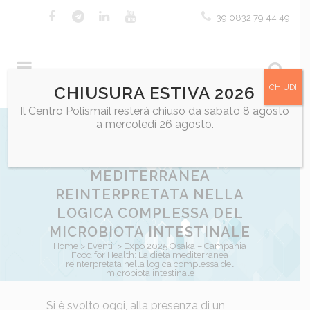
+39 0832 79 44 49
CHIUDI
CHIUSURA ESTIVA 2026
Il Centro Polismail resterà chiuso da sabato 8 agosto
EXPO 2025 OSAKA –
a mercoledì 26 agosto.
CAMPANIA FOOD FOR
HEALTH: LA DIETA
MEDITERRANEA
REINTERPRETATA NELLA
LOGICA COMPLESSA DEL
MICROBIOTA INTESTINALE
Home
>
Eventi
>
Expo 2025 Osaka – Campania
Food for Health: La dieta mediterranea
reinterpretata nella logica complessa del
microbiota intestinale
Posted at 17:04h
Si è svolto oggi, alla presenza di un
in
Eventi
,
Eventi scientifici
,
in evid