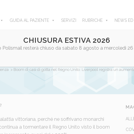
GUIDA AL PAZIENTE
SERVIZI
RUBRICHE
NEWS ED
CHIUSURA ESTIVA 2026
ro Polismail resterà chiuso da sabato 8 agosto a mercoledì 26
TA NEL REGNO UNITO: LIVERPOOL REGISTRA UN 
denza
>
Boom di casi di gotta nel Regno Unito: Liverpool registra un aumen
e
y
admin
Share
MA
lattia vittoriana, perché ne soffrivano monarchi
ALL
a continua a tormentare il Regno Unito visto il boom
COV