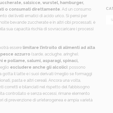
uccherate, salsicce, wurstel, hamburger,
CA
dati o consumati direttamente
. Ad un consumo
to dei livelli ematici di acido urico. Si pensi per
olte bevande zuccherate e in altri cibi processati, è
lla sua capacità rischia di sovraccaricare i processi
 potrà essere
limitare l’introito di alimenti ad alta
 pesce azzurro
(sarde, acciughe, aringhe),
ni e pollame, salumi, asparagi, spinaci,
eglio
escludere anche gli alcolici
: possono
 gotta il latte e i suoi derivati (meglio se formaggi
onati, pasta e altri cereali. Ancora una volta,
ti corretti e bilanciati nel rispetto del fabbisogno
 vita controllato e senza eccessi, rimane elemento
ttori di prevenzione di un’eterogenea e ampia varietà