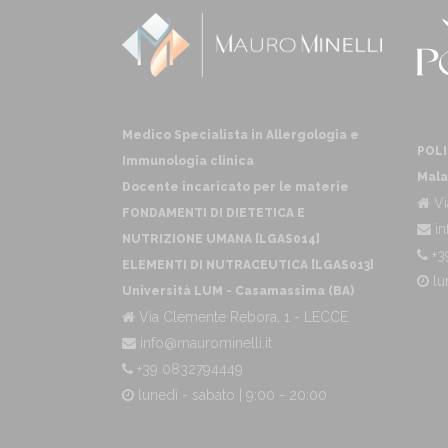
Medico Specialista in Allergologia e
POLI
Immunologia clinica
Mala
Docente incaricato per le materie
Vi
FONDAMENTI DI DIETETICA E
in
NUTRIZIONE UMANA [LGAS014]
+3
ELEMENTI DI NUTRACEUTICA [LGAS013]
lu
Università LUM - Casamassima (BA)
Via Clemente Rebora, 1 - LECCE
info@maurominelli.it
+39 0832794449
lunedì - sabato | 9:00 - 20:00