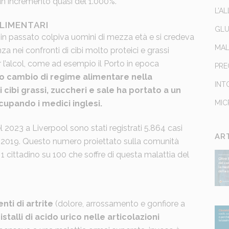
 un incremento quasi del 1.000%.
L’A
ALIMENTARI
GLU
 in passato colpiva uomini di mezza età e si credeva
MAL
 nei confronti di cibi molto proteici e grassi
 l’alcol, come ad esempio il Porto in epoca
PRE
vo cambio di regime alimentare nella
INT
ibi grassi, zuccheri e sale ha portato a un
upando i medici inglesi.
MIC
l 2023 a Liverpool sono stati registrati 5.864 casi
AR
l 2019. Questo numero proiettato sulla comunità
 1 cittadino su 100 che soffre di questa malattia del
nti di artrite
(dolore, arrossamento e gonfiore a
stalli di acido urico nelle articolazioni