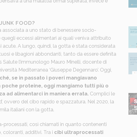
i pensava a una malattia ormai superata, invece è
-JUNK FOOD?
ta associata a uno stato di benessere socio-
quegli eccessi alimentari ai quali veniva attribuito
 acute. A lungo, quindi, la gotta è stata considerata
ntuosi e libagioni abbondanti, tanto da essere definita
nos Salute l’immunologo Mauro Minelli, docente di
niversità Mediterranea ‘Giuseppe Degennaro’. Oggi,
ché, se in passato i poveri mangiavano
 poche proteine, oggi mangiamo tutti più o
a ad alimentarci in maniera errata.
Complici le
d’, ovvero del cibo rapido e spazzatura. Nel 2020, la
la italiani con la gotta.
tra-processati, così chiamati in quanto contenenti
 coloranti, additivi. Tra i
cibi ultraprocessati