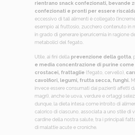
rientrano snack confezionati, bevande z
confezionati e pronti per essere riscal
eccessivo di tali alimenti è collegato l’incremen
esempio al fruttosio, zucchero contenuto in m
in grado di generare iperuricemia in ragione de
metabolici del fegato.
Utile, ai fini della
prevenzione della gotta
,
e media concentrazione di purine come
crostacei, frattaglie
(fegato, cervello),
car
cavolfiori, legumi, frutta secca, funghi.
M
invece essere consumati dai pazienti affetti da
magri), anche le uova, verdure e ortaggi selezi
dunque, la dieta intesa come introito di alimen
calorico di ciascuno, associata a uno stile di
cardine della nostra salute, tra i principali fa
di malattie acute e croniche.