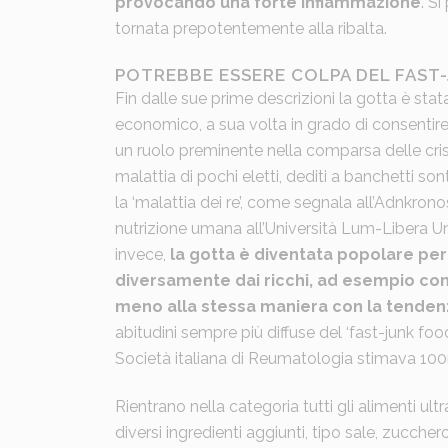
provocando una forte infiammazione
. S
tornata prepotentemente alla ribalta.
POTREBBE ESSERE COLPA DEL FAST
Fin dalle sue prime descrizioni la gotta è sta
economico, a sua volta in grado di consentire 
un ruolo preminente nella comparsa delle crisi
malattia di pochi eletti, dediti a banchetti so
la ‘malattia dei re’, come segnala all’Adnkro
nutrizione umana all’Università Lum-Libera U
invece,
la gotta è diventata popolare per
diversamente dai ricchi, ad esempio con
meno alla stessa maniera con la tendenz
abitudini sempre più diffuse del ‘fast-junk foo
Società italiana di Reumatologia stimava 100mi
Rientrano nella categoria tutti gli alimenti ul
diversi ingredienti aggiunti, tipo sale, zucchero,