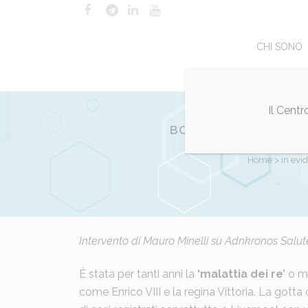
CHI SONO
Il Cent
BOOM DI CASI DI GOT
Home
>
in evi
Posted at 11:10h
Intervento di Mauro Minelli su Adnkronos Salut
in
in evidenza
,
Interventi
b
È stata per tanti anni la
‘malattia dei re’
o ma
come Enrico VIII e la regina Vittoria. La gott