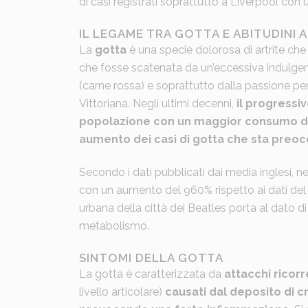
di casi registrati soprattutto a Liverpool con
IL LEGAME TRA GOTTA E ABITUDINI 
La
gotta
è una specie dolorosa di artrite che
che fosse scatenata da un’eccessiva indulgenza
(carne rossa) e soprattutto dalla passione per
Vittoriana. Negli ultimi decenni,
il progressi
popolazione con un maggior consumo di c
aumento dei casi di gotta che sta preocc
Secondo i dati pubblicati dai media inglesi, ne
con un aumento del 960% rispetto ai dati de
urbana della città dei Beatles porta al dato di
metabolismo.
SINTOMI DELLA GOTTA
La gotta è caratterizzata da
attacchi ricorre
livello articolare)
causati dal deposito di cri