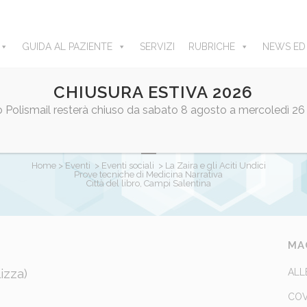
GUIDA AL PAZIENTE
SERVIZI
RUBRICHE
NEWS ED
CHIUSURA ESTIVA 2026
LA ZAIRA E GLI ACITI UNDICI
ro Polismail resterà chiuso da sabato 8 agosto a mercoledì 26
PROVE TECNICHE DI MEDICINA NARRATIVA
CITTÀ DEL LIBRO, CAMPI SALENTINA
Home
>
Eventi
>
Eventi sociali
>
La Zaira e gli Aciti Undici
Prove tecniche di Medicina Narrativa
Città del libro, Campi Salentina
nelli
Share
MA
lizza
)
ALL
COV