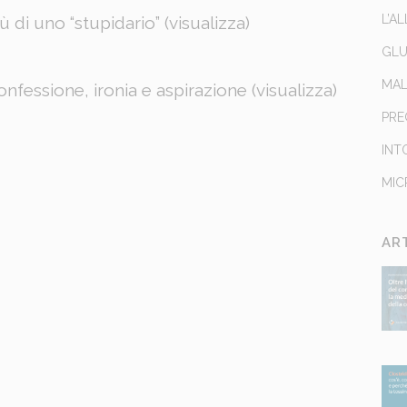
L’A
di uno “stupidario” (
visualizza
)
GLU
MAL
nfessione, ironia e aspirazione (
visualizza
)
PRE
INT
MIC
AR