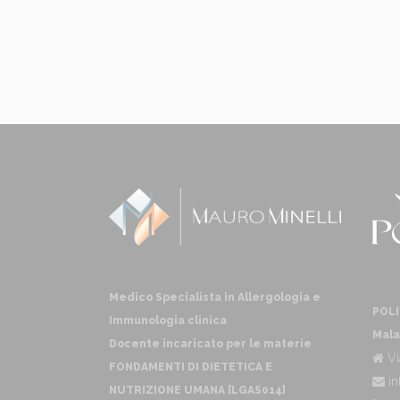
Medico Specialista in Allergologia e
POLI
Immunologia clinica
Mala
Docente incaricato per le materie
Vi
FONDAMENTI DI DIETETICA E
in
NUTRIZIONE UMANA [LGAS014]