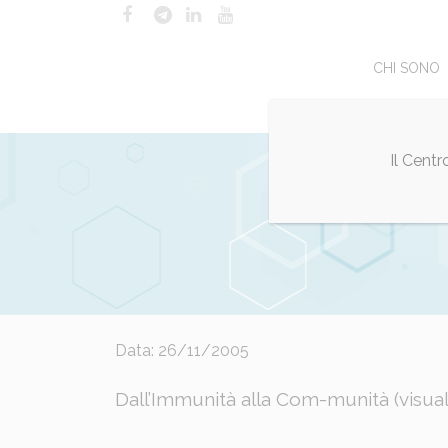
CHI SONO
Il Cent
Posted at 16:35h
Data: 26/11/2005
in
Eventi sociali
by
Mauro Mi
Dall’Immunità alla Com-munità (
visua