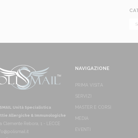
CA
NAVIGAZIONE
PRIMA VISITA
SERVIZI
MASTER E CORSI
SMAIL Unità Specialistica
ttie Allergiche & Immunologiche
MEDIA
a Clemente Rebora, 1 - LECCE
EVENTI
fo@polismail.it