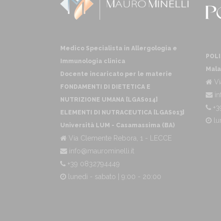
Medico Specialista in Allergologia e
POLI
Immunologia clinica
Mala
Docente incaricato per le materie
Vi
FONDAMENTI DI DIETETICA E
in
NUTRIZIONE UMANA [LGAS014]
+3
ELEMENTI DI NUTRACEUTICA [LGAS013]
lu
Università LUM - Casamassima (BA)
Via Clemente Rebora, 1 - LECCE
info@maurominelli.it
+39 0832794449
lunedì - sabato | 9:00 - 20:00