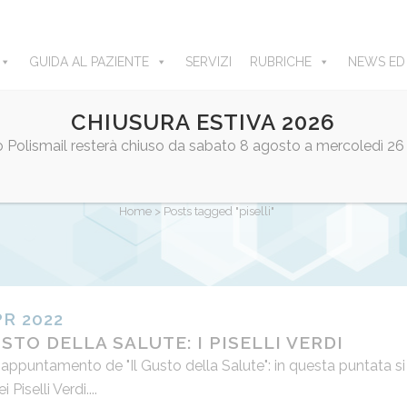
GUIDA AL PAZIENTE
SERVIZI
RUBRICHE
NEWS ED
CHIUSURA ESTIVA 2026
ro Polismail resterà chiuso da sabato 8 agosto a mercoledì 26
PISELLI TAG
Home
>
Posts tagged "piselli"
PR 2022
USTO DELLA SALUTE: I PISELLI VERDI
ppuntamento de "Il Gusto della Salute": in questa puntata si
i Piselli Verdi....