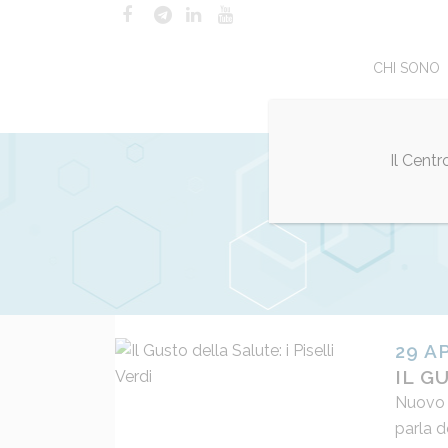
CHI SONO
Il Cent
29 A
IL G
Nuovo a
parla de