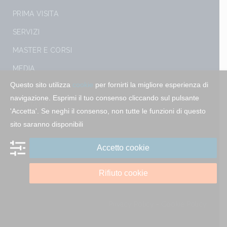
PRIMA VISITA
SERVIZI
MASTER E CORSI
MEDIA
Questo sito utilizza
cookie
per fornirti la migliore esperienza di
EVENTI
navigazione. Esprimi il tuo consenso cliccando sul pulsante
CONTATTI
'Accetta'. Se neghi il consenso, non tutte le funzioni di questo
sito saranno disponibili
Accetto cookie
Rifiuto cookie
Privacy Policy
-
Cookie Policy