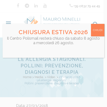
+39 0832 79 44 49
CHIUDI
CHIUSURA ESTIVA 2026
Il Centro Polismail resterà chiuso da sabato 8 agosto
a mercoledì 26 agosto.
27 MARZO 2018
LE ALLERGIA STAGIONALI.
POLLINI: PREVENZIONE,
DIAGNOSI E TERAPIA
Home
>
Media
>
Video
>
27 marzo 2018
Le allergia stagionali.
Pollini: prevenzione, diagnosi e terapia
Posted at 09:42h
Data: 27/03/2018
in
Video
by
Mauro Minelli
Share