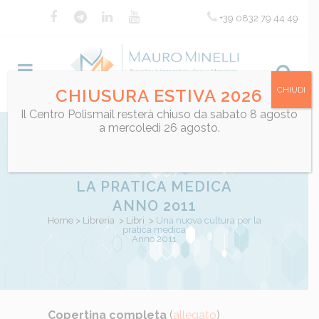
+39 0832 79 44 49
CHIUDI
CHIUSURA ESTIVA 2026
Il Centro Polismail resterà chiuso da sabato 8 agosto
a mercoledì 26 agosto.
UNA NUOVA CULTURA PER
LA PRATICA MEDICA
ANNO 2011
Home
>
Libreria
>
Libri
>
Una nuova cultura per la
pratica medica
Anno 2011
Posted at 15:30h
Copertina completa
in
Libri
(
allegato
by
Mauro Minelli
)
Share