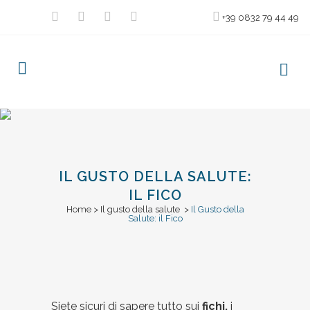
+39 0832 79 44 49
IL GUSTO DELLA SALUTE:
IL FICO
Home
>
Il gusto della salute
>
Il Gusto della
Salute: il Fico
Posted at 15:28h
Siete sicuri di sapere tutto sui
in
Il gusto della salute
fichi,
i
,
in eviden