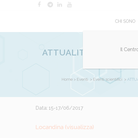
CHI SONO
Il Cent
ATTUALITA’ E PROSPE
SOSTE
Home
>
Eventi
>
Eventi scientifici
>
ATTUA
Posted at 15:30h
Data: 15-17/06/2017
in
Eventi scientifici
by
Mauro
Locandina (
visualizza
)