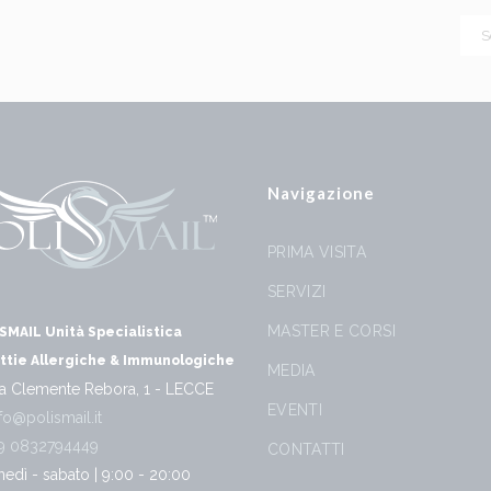
Navigazione
PRIMA VISITA
SERVIZI
MASTER E CORSI
SMAIL Unità Specialistica
ttie Allergiche & Immunologiche
MEDIA
a Clemente Rebora, 1 - LECCE
EVENTI
fo@polismail.it
9 0832794449
CONTATTI
nedì - sabato | 9:00 - 20:00