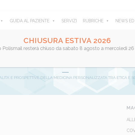
GUIDA AL PAZIENTE
SERVIZI
RUBRICHE
NEWS ED
CHIUSURA ESTIVA 2026
ro Polismail resterà chiuso da sabato 8 agosto a mercoledì 26
TTIVE DELLA MEDICINA PERSONA
NIBILITA’. LECCE, 15-17 GIUGNO
LITA’ E PROSPETTIVE DELLA MEDICINA PERSONALIZZATA TRA ETICA E SOSTE
 Minelli
Share
MA
ALL
COV