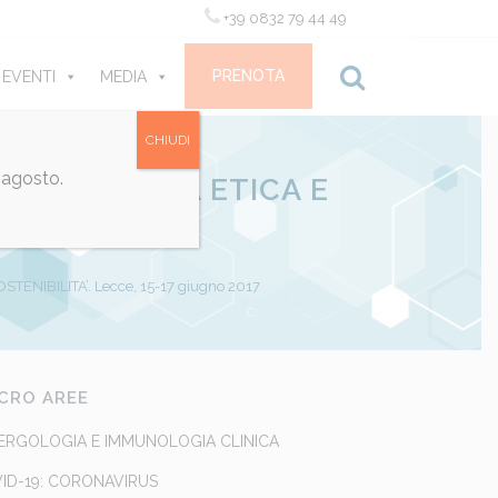
+39 0832 79 44 49
PRENOTA
 EVENTI
MEDIA
CONTATTI
CHIUDI
 agosto.
LIZZATA TRA ETICA E
 2017
NIBILITA’. Lecce, 15-17 giugno 2017
CRO AREE
ERGOLOGIA E IMMUNOLOGIA CLINICA
ID-19: CORONAVIRUS