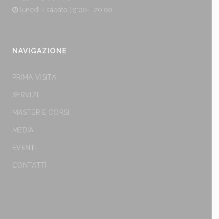
lunedì - sabato | 9:00 - 20:00
NAVIGAZIONE
PRIMA VISITA
SERVIZI
MASTER E CORSI
MEDIA
EVENTI
CONTATTI