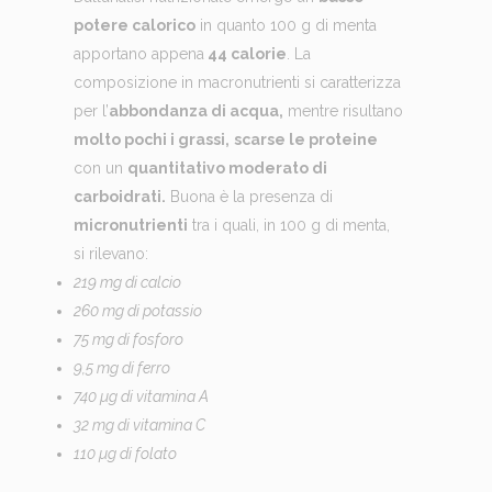
potere calorico
in quanto 100 g di menta
apportano appena
44 calorie
. La
composizione in macronutrienti si caratterizza
per l’
abbondanza di acqua,
mentre risultano
molto pochi i grassi,
scarse le proteine
con un
quantitativo moderato di
carboidrati.
Buona è la presenza di
micronutrienti
tra i quali, in 100 g di menta,
si rilevano:
219 mg di calcio
260 mg di potassio
75 mg di fosforo
9,5 mg di ferro
740 µg di vitamina A
32 mg di vitamina C
110 µg di folato