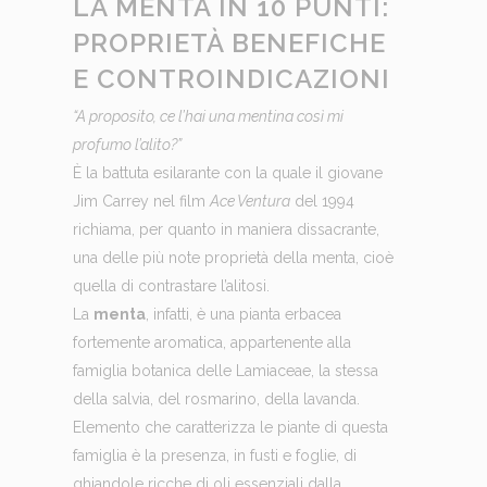
LA MENTA IN 10 PUNTI:
PROPRIETÀ BENEFICHE
E CONTROINDICAZIONI
“A proposito, ce l’hai una mentina così mi
profumo l’alito?”
È la battuta esilarante con la quale il giovane
Jim Carrey nel film
Ace Ventura
del 1994
richiama, per quanto in maniera dissacrante,
una delle più note proprietà della menta, cioè
quella di contrastare l’alitosi.
La
menta
, infatti, è una pianta erbacea
fortemente aromatica, appartenente alla
famiglia botanica delle Lamiaceae, la stessa
della salvia, del rosmarino, della lavanda.
Elemento che caratterizza le piante di questa
famiglia è la presenza, in fusti e foglie, di
ghiandole ricche di oli essenziali dalla