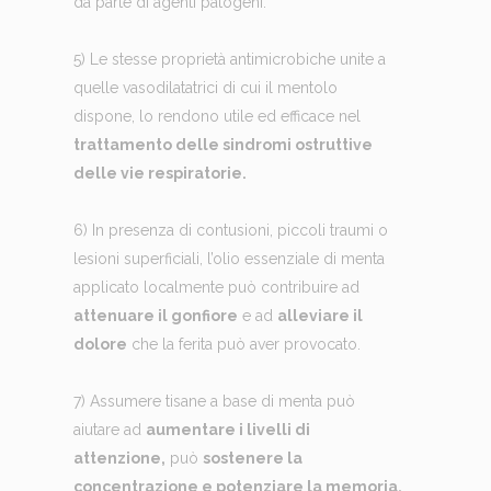
da parte di agenti patogeni.
5) Le stesse proprietà antimicrobiche unite a
quelle vasodilatatrici di cui il mentolo
dispone, lo rendono utile ed efficace nel
trattamento delle sindromi ostruttive
delle vie respiratorie.
6) In presenza di contusioni, piccoli traumi o
lesioni superficiali, l’olio essenziale di menta
applicato localmente può contribuire ad
attenuare il gonfiore
e ad
alleviare il
dolore
che la ferita può aver provocato.
7) Assumere tisane a base di menta può
aiutare ad
aumentare i livelli di
attenzione,
può
sostenere la
concentrazione e potenziare la memoria.