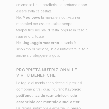
emanasse il suo caratteristico profumo dopo
essere stata calpestata.
Nel
Medioevo
la menta era coltivata nei
monasteri per essere usata a scopo
terapeutico nel mal di testa, oppure in caso di
nausea o di tosse.
Nel
linguaggio moderno
la pianta è
sinonimo di mentina, utile a rinfrescare l’alito o
anche a proteggere la gola.
PROPRIETÀ NUTRIZIONALI E
VIRTÙ BENEFICHE
Le foglie di menta sono ricche di preziosi
componenti tra i quali figurano
flavonoidi,
polifenoli, acido rosmarinico
e
olio
essenziale con mentolo e suoi esteri.
Dall’analisi nutrizionale emerge un
basso