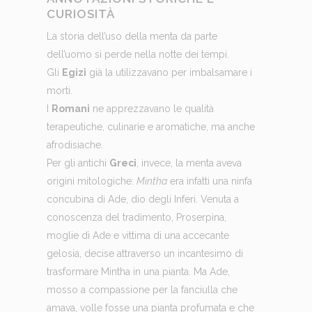
CURIOSITÀ
La storia dell’uso della menta da parte
dell’uomo si perde nella notte dei tempi.
Gli
Egizi
già la utilizzavano per imbalsamare i
morti.
I
Romani
ne apprezzavano le qualità
terapeutiche, culinarie e aromatiche, ma anche
afrodisiache.
Per gli antichi
Greci
, invece, la menta aveva
origini mitologiche:
Mintha
era infatti una ninfa
concubina di Ade, dio degli Inferi. Venuta a
conoscenza del tradimento, Proserpina,
moglie di Ade e vittima di una accecante
gelosia, decise attraverso un incantesimo di
trasformare Mintha in una pianta. Ma Ade,
mosso a compassione per la fanciulla che
amava, volle fosse una pianta profumata e che