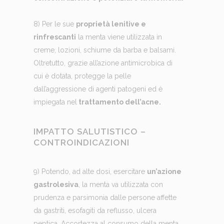
8) Per le sue
proprietà lenitive e
rinfrescanti
la menta viene utilizzata in
creme, lozioni, schiume da barba e balsami.
Oltretutto, grazie all’azione antimicrobica di
cui è dotata, protegge la pelle
dall’aggressione di agenti patogeni ed è
impiegata nel
trattamento dell’acne.
IMPATTO SALUTISTICO –
CONTROINDICAZIONI
9) Potendo, ad alte dosi, esercitare
un’azione
gastrolesiva
, la menta va utilizzata con
prudenza e parsimonia dalle persone affette
da gastriti, esofagiti da reflusso, ulcera
peptica. Accortezza al consumo della menta