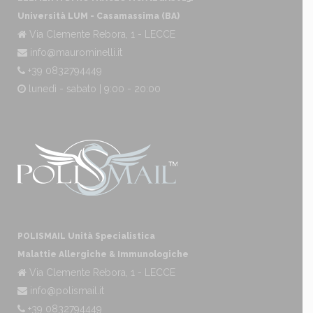
Università LUM - Casamassima (BA)
Via Clemente Rebora, 1 - LECCE
info@maurominelli.it
+39 0832794449
lunedì - sabato | 9:00 - 20:00
POLISMAIL Unità Specialistica
Malattie Allergiche & Immunologiche
Via Clemente Rebora, 1 - LECCE
info@polismail.it
+39 0832794449