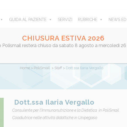
GUIDA AL PAZIENTE
SERVIZI
RUBRICHE
NEWS ED
CHIUSURA ESTIVA 2026
ro Polismail resterà chiuso da sabato 8 agosto a mercoledì 26
DOTT.SSA ILARIA VERGALLO
Home
>
PoliSmail
>
Staff
>
Dott.ssa Ilaria Vergallo
Dott.ssa Ilaria Vergallo
Consulente per l’Immunonutrizione e la Dietetica in PoliSmail
Coadiutrice nelle attività didattiche in Unipegaso