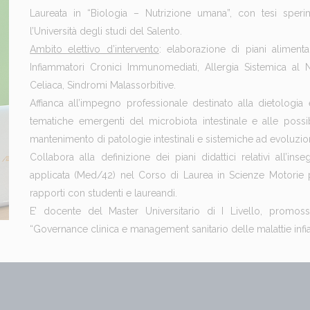
Laureata in “Biologia – Nutrizione umana”, con tesi speri
l’Università degli studi del Salento.
Ambito elettivo d’intervento
: elaborazione di piani alimentar
Infiammatori Cronici Immunomediati, Allergia Sistemica al N
Celiaca, Sindromi Malassorbitive.
Affianca all’impegno professionale destinato alla dietologia e 
tematiche emergenti del microbiota intestinale e alle possibi
mantenimento di patologie intestinali e sistemiche ad evoluzio
Collabora alla definizione dei piani didattici relativi all’i
applicata (Med/42) nel Corso di Laurea in Scienze Motorie p
rapporti con studenti e laureandi.
E’ docente del Master Universitario di I Livello, promosso
“Governance clinica e management sanitario delle malattie infi