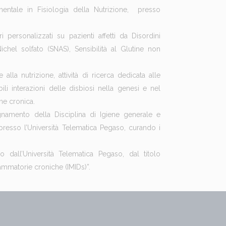
mentale in Fisiologia della Nutrizione, presso
i personalizzati su pazienti affetti da Disordini
ichel solfato (SNAS), Sensibilità al Glutine non
alla nutrizione, attività di ricerca dedicata alle
li interazioni delle disbiosi nella genesi e nel
ne cronica.
nsegnamento della Disciplina di Igiene generale e
resso l’Università Telematica Pegaso, curando i
 dall’Università Telematica Pegaso, dal titolo
ammatorie croniche (IMIDs)”.