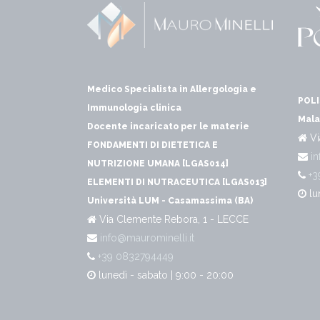
Medico Specialista in Allergologia e
POLI
Immunologia clinica
Mala
Docente incaricato per le materie
Vi
FONDAMENTI DI DIETETICA E
in
NUTRIZIONE UMANA [LGAS014]
+3
ELEMENTI DI NUTRACEUTICA [LGAS013]
lu
Università LUM - Casamassima (BA)
Via Clemente Rebora, 1 - LECCE
info@maurominelli.it
+39 0832794449
lunedì - sabato | 9:00 - 20:00