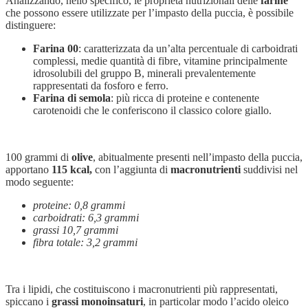
Analizzando, nello specifico, le proprietà nutrizionali delle
farine
che possono essere utilizzate per l’impasto della puccia, è possibile
distinguere:
Farina 00
: caratterizzata da un’alta percentuale di carboidrati
complessi, medie quantità di fibre, vitamine principalmente
idrosolubili del gruppo B, minerali prevalentemente
rappresentati da fosforo e ferro.
Farina di semola
: più ricca di proteine e contenente
carotenoidi che le conferiscono il classico colore giallo.
100 grammi di
olive
, abitualmente presenti nell’impasto della puccia,
apportano
115 kcal,
con l’aggiunta di
macronutrienti
suddivisi nel
modo seguente:
proteine: 0,8 grammi
carboidrati: 6,3 grammi
grassi 10,7 grammi
fibra totale: 3,2 grammi
Tra i lipidi, che costituiscono i macronutrienti più rappresentati,
spiccano i
grassi monoinsaturi
, in particolar modo l’acido oleico