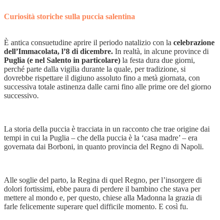
Curiosità storiche sulla puccia salentina
È antica consuetudine aprire il periodo natalizio con la
celebrazione
dell’Immacolata, l’8 di dicembre.
In realtà, in alcune province di
Puglia (e nel Salento in particolare)
la festa dura due giorni,
perché parte dalla vigilia durante la quale, per tradizione, si
dovrebbe rispettare il digiuno assoluto fino a metà giornata, con
successiva totale astinenza dalle carni fino alle prime ore del giorno
successivo.
La storia della puccia è tracciata in un racconto che trae origine dai
tempi in cui la Puglia – che della puccia è la ‘casa madre’ – era
governata dai Borboni, in quanto provincia del Regno di Napoli.
Alle soglie del parto, la Regina di quel Regno, per l’insorgere di
dolori fortissimi, ebbe paura di perdere il bambino che stava per
mettere al mondo e, per questo, chiese alla Madonna la grazia di
farle felicemente superare quel difficile momento. E così fu.