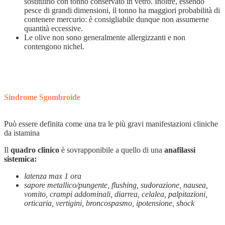
sostituirlo con tonno conservato in vetro. Inoltre, essendo
pesce di grandi dimensioni, il tonno ha maggiori probabilità di
contenere mercurio: è consigliabile dunque non assumerne
quantità eccessive.
Le olive non sono generalmente allergizzanti e non
contengono nichel.
Sindrome Sgombroide
Può essere definita come una tra le più gravi manifestazioni cliniche
da istamina
Il
quadro clinico
è sovrapponibile a quello di una
anafilassi
sistemica:
latenza max 1 ora
sapore metallico/pungente, flushing, sudorazione, nausea,
vomito, crampi addominali, diarrea, celalea, palpitazioni,
orticaria, vertigini, broncospasmo, ipotensione, shock