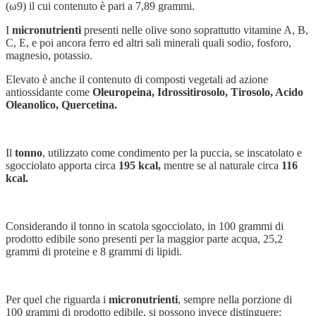
(ω9) il cui contenuto è pari a 7,89 grammi.
I
micronutrienti
presenti nelle olive sono soprattutto vitamine A, B,
C, E, e poi ancora ferro ed altri sali minerali quali sodio, fosforo,
magnesio, potassio.
Elevato è anche il contenuto di composti vegetali ad azione
antiossidante come
Oleuropeina, Idrossitirosolo, Tirosolo, Acido
Oleanolico, Quercetina.
Il
tonno
, utilizzato come condimento per la puccia, se inscatolato e
sgocciolato apporta circa
195 kcal,
mentre se al naturale circa
116
kcal.
Considerando il tonno in scatola sgocciolato, in 100 grammi di
prodotto edibile sono presenti per la maggior parte acqua, 25,2
grammi di proteine e 8 grammi di lipidi.
Per quel che riguarda i
micronutrienti
, sempre nella porzione di
100 grammi di prodotto edibile, si possono invece distinguere: