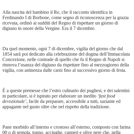
Alla nascita del bambino il Re, che il racconto identifica in
Ferdinando I di Borbone, come segno di riconoscenza per la grazia
ricevuta, ordinò ai sudditi del Regno di rispettare un giorno di
digiuno in onore della Vergine. Era il 7 dicembre.
Da quel momento, ogni 7 di dicembre, vigilia del giorno che dal
1854 sarà poi dedicato alla celebrazione del dogma dell’Immacolata
Concezione, nelle contrade di quello che fu il Regno di Napoli si
rinnova l’usanza del digiuno da rispettare fino al mezzogiorno della
vigilia, con astinenza dalle carni fino al successivo giorno di festa.
È a queste premesse che l’estro culinario dei pugliesi, e dei salentini
in particolare, si è ispirato per elaborare un inedito
‘fast food
devozionale’
, facile da preparare, accessibile a tutti, saziante ed
appagante nel gusto oltre che nel rispetto della tradizione.
Pane morbido all’interno e crostoso all’esterno, composto con farina
00 o di semola, tonno, acciughe, capperi e olive nere che, nella