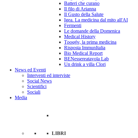
Batteri che curano
Il filo di Arianna
Il Gusto della Salute
Igea. La medicina dal mito all'AI
Fermenti
Le domande della Domenica
Medical History
Tροφήν, la prima medicina
Risposta ImmunItalia
Bio Medical Report
BENessereatavola Lab
Un drink a villa Clori
News ed Eventi
Interventi ed interviste
Social News
Scientifici
Sociali
Media
LIBRI