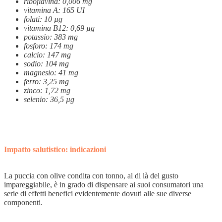
riboflavina: 0,006 mg
vitamina A: 165 UI
folati: 10 µg
vitamina B12: 0,69 µg
potassio: 383 mg
fosforo: 174 mg
calcio: 147 mg
sodio: 104 mg
magnesio: 41 mg
ferro: 3,25 mg
zinco: 1,72 mg
selenio: 36,5 µg
Impatto salutistico: indicazioni
La puccia con olive condita con tonno, al di là del gusto
impareggiabile, è in grado di dispensare ai suoi consumatori una
serie di effetti benefici evidentemente dovuti alle sue diverse
componenti.