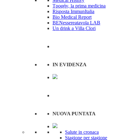
Medical History
Tροφήν, la prima medicina
Risposta ImmunItalia
Bio Medical Report
BENessereatavola LAB
Un drink a Villa Clori
IN EVIDENZA
NUOVA PUNTATA
Salute in cronaca
Stagione per stagione