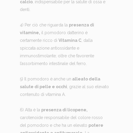
calcio
, indispensabile per la salute di ossa e
denti.
4) Per ciò che riguarda la
presenza di
vitamine,
il pomodoro datterino è
certamente ricco di
Vitamina C
, dalla
spiccata azione antiossidante e
immunostimolante, oltre che favorente
l’assorbimento intestinale del ferro.
5) Il pomodoro è anche un
alleato della
salute di pelle e occhi
, grazie al suo elevato
contenuto di vitamina A.
6) Alta è la
presenza di licopene,
carotenoide responsabile del colore rosso
del pomodoro e che ha un elevato
potere
antiossidante e antitumorale.
La