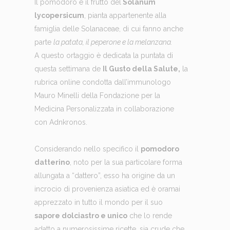
Il pomodoro è il frutto del
Solanum
lycopersicum
, pianta appartenente alla
famiglia delle Solanaceae, di cui fanno anche
parte
la patata, il peperone e la melanzana.
A questo ortaggio è dedicata la puntata di
questa settimana de
Il Gusto della Salute,
la
rubrica online condotta dall’immunologo
Mauro Minelli della Fondazione per la
Medicina Personalizzata in collaborazione
con Adnkronos.
Considerando nello specifico il
pomodoro
datterino
, noto per la sua particolare forma
allungata a “dattero”, esso ha origine da un
incrocio di provenienza asiatica ed è oramai
apprezzato in tutto il mondo per il suo
sapore dolciastro e unico
che lo rende
adatto a numerosissime ricette, sia crude che