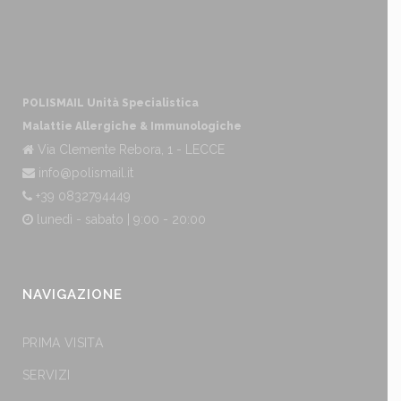
POLISMAIL Unità Specialistica
Malattie Allergiche & Immunologiche
Via Clemente Rebora, 1 - LECCE
info@polismail.it
+39 0832794449
lunedì - sabato | 9:00 - 20:00
NAVIGAZIONE
PRIMA VISITA
SERVIZI