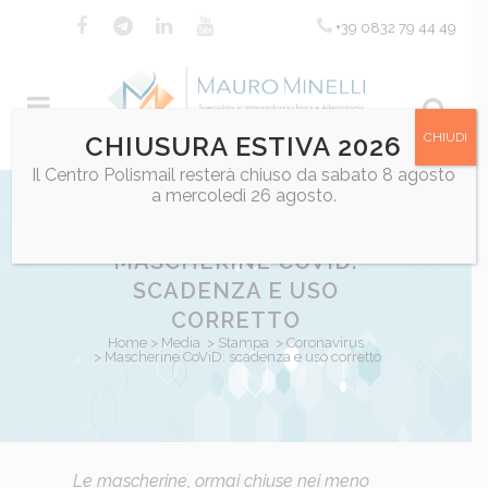
+39 0832 79 44 49
CHIUDI
CHIUSURA ESTIVA 2026
Il Centro Polismail resterà chiuso da sabato 8 agosto
a mercoledì 26 agosto.
MASCHERINE COVID:
SCADENZA E USO
CORRETTO
Home
>
Media
>
Stampa
>
Coronavirus
>
Mascherine CoViD: scadenza e uso corretto
Posted at 11:44h
Le mascherine, ormai chiuse nei meno
in
Coronavirus
,
Coronavirus
,
in ev