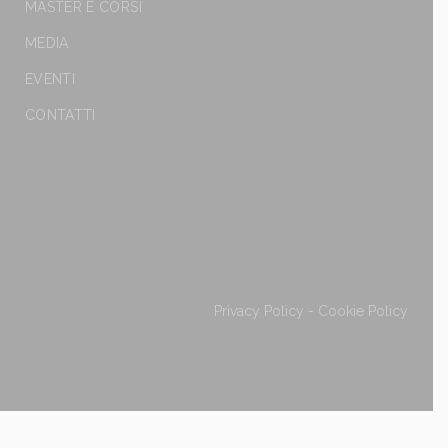
MASTER E CORSI
MEDIA
EVENTI
CONTATTI
Privacy Policy
-
Cookie Policy