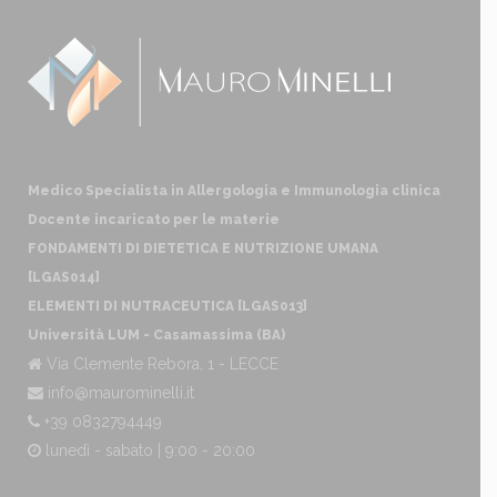
Medico Specialista in Allergologia e Immunologia clinica
Docente incaricato per le materie
FONDAMENTI DI DIETETICA E NUTRIZIONE UMANA
[LGAS014]
ELEMENTI DI NUTRACEUTICA [LGAS013]
Università LUM - Casamassima (BA)
Via Clemente Rebora, 1 - LECCE
info@maurominelli.it
+39 0832794449
lunedì - sabato | 9:00 - 20:00