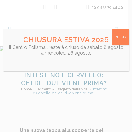
+39 0832 79 44 49
CHIUDI
CHIUSURA ESTIVA 2026
Il Centro Polismail resterà chiuso da sabato 8 agosto
a mercoledì 26 agosto.
INTESTINO E CERVELLO:
CHI DEI DUE VIENE PRIMA?
Home
>
Fermenti - Il segreto della vita
>
Intestino
e Cervello: chi dei due viene prima?
Posted at 13:01h
Una nuova tappa alla scoperta del
in
Fermenti - Il segreto della vita
,