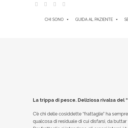
STIVA 2026
sabato 8 agosto a mercoledì 26 agosto.
CHI SONO
GUIDA AL PAZIENTE
S
Posted at 13:07h
La trippa di pesce. Deliziosa rivalsa del 
in
Il gusto della salute
,
in e
C’è chi delle cosiddette “frattaglie” ha sempre a
qualcosa di residuale di cui disfarsi, da buttar 