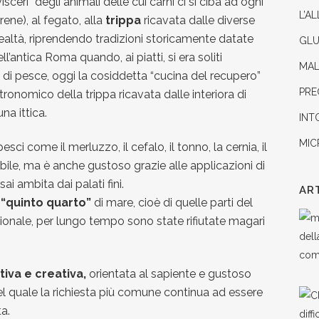
visceri” degli animali delle cui carni ci si ciba ad ogni
L’A
rene), al fegato, alla
trippa
ricavata dalle diverse
n realtà, riprendendo tradizioni storicamente datate
GLU
l’antica Roma quando, ai piatti, si era soliti
MAL
di pesce, oggi la cosiddetta “cucina del recupero”
PRE
tronomico della trippa ricavata dalle interiora di
na ittica.
INT
MIC
esci come il merluzzo, il cefalo, il tonno, la cernia, il
bile, ma è anche gustoso grazie alle applicazioni di
i ambita dai palati fini.
AR
“quinto quarto”
di mare, cioè di quelle parti del
izionale, per lungo tempo sono state rifiutate magari
iva e creativa,
orientata al sapiente e gustoso
nel quale la richiesta più comune continua ad essere
a.