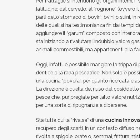
Per frattaglie si intendono gli organi interni, i “
latitudine: dal cervello, al “rognone” (ovvero il 
parti dello stomaco di bovini, ovini o suini. I
delle quali si ha testimonianza fin dai tempi del
aggiungere il “garum” composto con interiora 
sta iniziando a rivalutare l’indubbio valore gas
animali commestibili, ma appartenenti alla fau
Oggi, infatti, è possibile mangiare la trippa di p
dentice o la rana pescatrice. Non solo è possi
una cucina “povera”, per quanto ricercata e assa
La direzione è quella del riuso del cosiddetto
pesce che, pur pregiate per l’alto valore nutr
per una sorta di ripugnanza a cibarsene.
Sta tutta qui la “rivalsa” di una
cucina innovat
recupero degli scarti, in un contesto diffuso 
rivolta a spigole, orate o, semmai, frittura mist