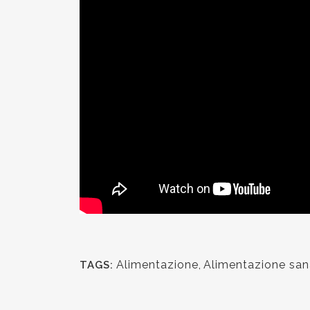
Medico Specialista in Allergologia e
POLI
Immunologia clinica
Mala
Via
Docente incaricato per le materie
inf
FONDAMENTI DI DIETETICA E
+3
NUTRIZIONE UMANA [LGAS014]
lun
ELEMENTI DI NUTRACEUTICA [LGAS013]
Università LUM - Casamassima (BA)
Via Clemente Rebora, 1 - LECCE
info@maurominelli.it
+39 0832794449
lunedì - sabato | 9:00 - 20:00
Alimentazione
,
Alimentazione san
TAGS: