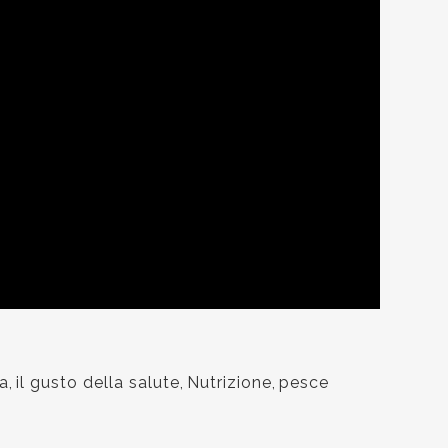
NAVIGAZIONE
PRIMA VISITA
SMAIL Unità Specialistica
SERVIZI
ttie Allergiche & Immunologiche
 Clemente Rebora, 1 - LECCE
MASTER E CORSI
o@polismail.it
MEDIA
9 0832794449
EVENTI
edì - sabato | 9:00 - 20:00
CONTATTI
a
,
il gusto della salute
,
Nutrizione
,
pesce