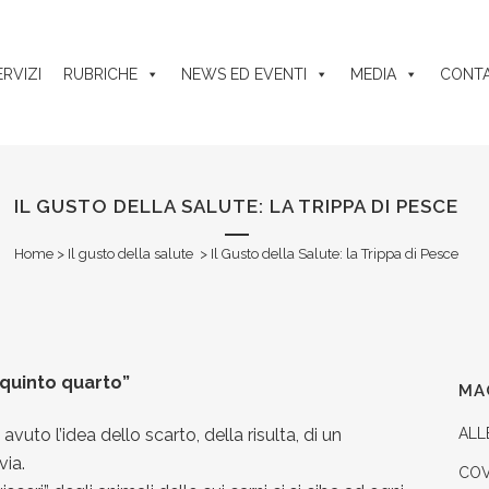
ERVIZI
RUBRICHE
NEWS ED EVENTI
MEDIA
CONTA
IL GUSTO DELLA SALUTE: LA TRIPPA DI PESCE
Home
>
Il gusto della salute
>
Il Gusto della Salute: la Trippa di Pesce
“quinto quarto”
videnza
by
admin
Share
MA
vuto l’idea dello scarto, della risulta, di un
ALL
via.
COV