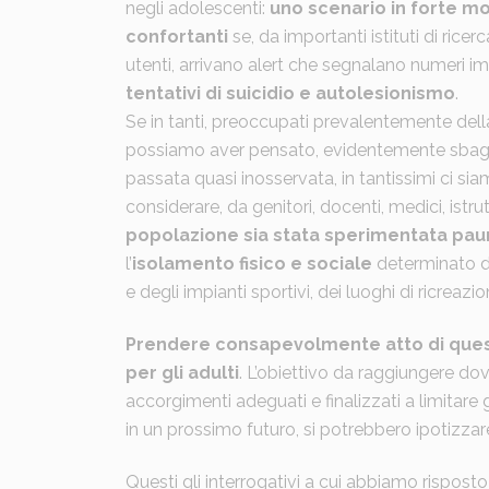
negli adolescenti:
uno scenario in forte m
confortanti
se, da importanti istituti di ricer
utenti, arrivano alert che segnalano numeri i
tentativi di suicidio e autolesionismo
.
Se in tanti, preoccupati prevalentemente della 
possiamo aver pensato, evidentemente sbaglia
passata quasi inosservata, in tantissimi ci si
considerare, da genitori, docenti, medici, istrut
popolazione sia stata sperimentata pau
l’
isolamento fisico e sociale
determinato da
e degli impianti sportivi, dei luoghi di ricreazio
Prendere consapevolmente atto di ques
per gli adulti
. L’obiettivo da raggiungere do
accorgimenti adeguati e finalizzati a limitare gl
in un prossimo futuro, si potrebbero ipotizzar
Questi gli interrogativi a cui abbiamo rispost