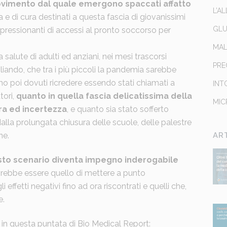
ovimento dal quale emergono spaccati affatto
L’A
ca e di cura destinati a questa fascia di giovanissimi
GLU
mpressionanti di accessi al pronto soccorso per
MAL
salute di adulti ed anziani, nei mesi trascorsi
PRE
ndo, che tra i più piccoli la pandemia sarebbe
amo poi dovuti ricredere essendo stati chiamati a
INT
tori,
quanto in quella fascia delicatissima della
MIC
ra ed incertezza
, e quanto sia stato sofferto
lla prolungata chiusura delle scuole, delle palestre
ne.
AR
to scenario diventa impegno inderogabile
vrebbe essere quello di mettere a punto
i effetti negativi fino ad ora riscontrati e quelli che,
e.
o in questa puntata di Bio Medical Report: