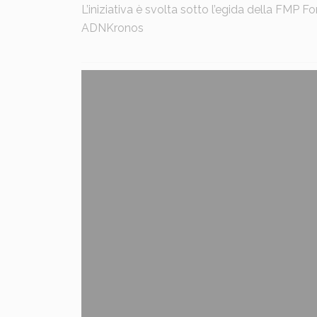
L’iniziativa è svolta sotto l’egida della FMP
ADNKronos