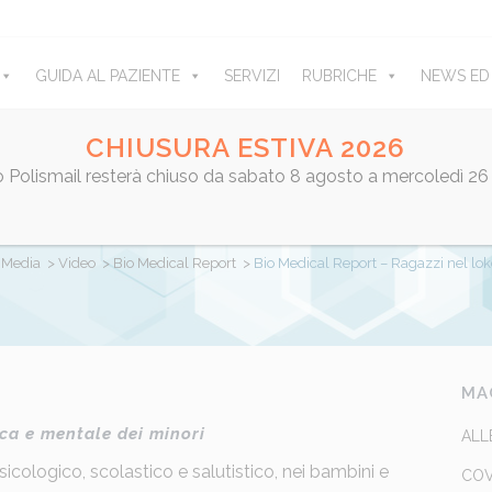
GUIDA AL PAZIENTE
SERVIZI
RUBRICHE
NEWS ED
CHIUSURA ESTIVA 2026
ro Polismail resterà chiuso da sabato 8 agosto a mercoledì 26
ICAL REPORT – RAGAZZI NEL 
>
Media
>
Video
>
Bio Medical Report
>
Bio Medical Report – Ragazzi nel l
videnza
by
admin
Share
MA
ica e mentale dei minori
ALL
icologico, scolastico e salutistico, nei bambini e
COV