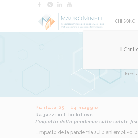
CHI SONO
Il Cent
BIO MED
Home
Puntata 25 – 14 maggio
Posted at 14:44h
in
Bio Medical Report
,
in e
Ragazzi nel lockdown
L’impatto della pandemia sulla salute fis
L’impatto della pandemia sui piani emotivo, ps