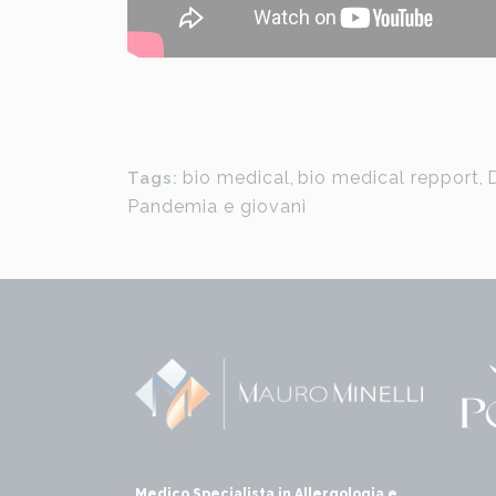
bio medical
,
bio medical repport
,
D
Tags:
Pandemia e giovani
Medico Specialista in Allergologia e