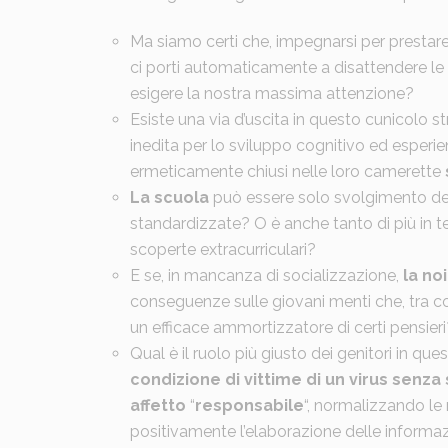
Ma siamo certi che, impegnarsi per prestare
ci porti automaticamente a disattendere le 
esigere la nostra massima attenzione?
Esiste una via d’uscita in questo cunicolo 
inedita per lo sviluppo cognitivo ed esperie
ermeticamente chiusi nelle loro camerette
La scuola
può essere solo svolgimento dell
standardizzate? O è anche tanto di più in te
scoperte extracurriculari?
E se, in mancanza di socializzazione,
la no
conseguenze sulle giovani menti che, tra co
un efficace ammortizzatore di certi pensieri
Qual è il ruolo più giusto dei genitori in ques
condizione di vittime di un virus senza 
affetto
“
responsabile
“, normalizzando le
positivamente l’elaborazione delle informazi