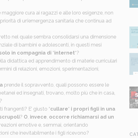
 maggiore cura ai ragazzi e alle loro esigenze, non
priorità di un’emergenza sanitaria che continua ad
stretto nel quale sembra consolidarsi una dimensione
nziale di bambini e adolescenti, in questi mesi
solo in compagnia di
“
internet
“?
a didattica ed apprendimento di materie curriculari
rmini di relazioni, emozioni, sperimentazioni,
ia
prende il sopravvento, quali possono essere le
etanei ed insegnati, trovano, molto più che in casa,
?
ti frangenti? E’ giusto “
cullare
“
i propri figli in una
scrupoli
?
O
,
invece
,
occorre richiamarsi ad un
 reazioni emotive e, semmai, orientando
oni che inevitabilmente i figli ricevono?
CA