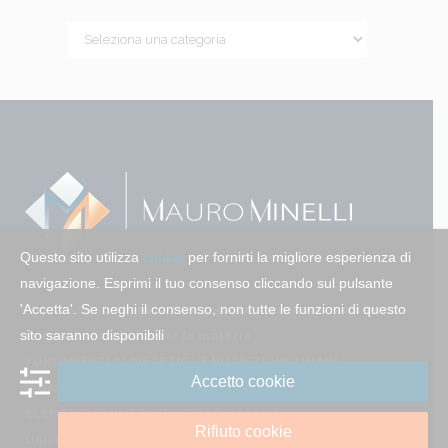
Questo sito utilizza
cookie
per fornirti la migliore esperienza di
navigazione. Esprimi il tuo consenso cliccando sul pulsante
'Accetta'. Se neghi il consenso, non tutte le funzioni di questo
Medico Specialista in Allergologia e Immunologia clinica
sito saranno disponibili
Docente incaricato per le materie
FONDAMENTI DI DIETETICA E NUTRIZIONE UMANA
Accetto cookie
[LGAS014]
ELEMENTI DI NUTRACEUTICA [LGAS013]
Rifiuto cookie
Università LUM - Casamassima (BA)