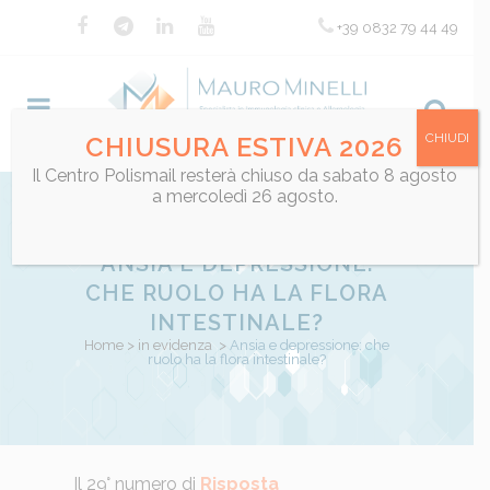
+39 0832 79 44 49
CHIUDI
CHIUSURA ESTIVA 2026
Il Centro Polismail resterà chiuso da sabato 8 agosto
a mercoledì 26 agosto.
ANSIA E DEPRESSIONE:
CHE RUOLO HA LA FLORA
INTESTINALE?
Home
>
in evidenza
>
Ansia e depressione: che
ruolo ha la flora intestinale?
Posted at 13:55h
Il 29° numero di
Risposta
in
in evidenza
,
Microbiota e Neuro